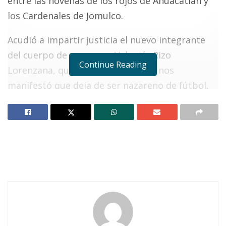
entre las novenas de los rojos de Ahuacatlán y
los Cardenales de Jomulco.
Acudió a impartir justicia el nuevo integrante
del cuerpo de ampayeo, Valentín Rizo
Continue Reading
Lorenzana, quien por el momento nos
manifestó que deja de ser nazareno de fútbol,
probando fortuna en esta nueva odisea, y
viendo ganar a los visitantes con su nueva
franela en color naranja con una pizarra de 14
por 10 de los dueños del diamante, quienes al
final reconocieron su descalabro.
Notas Relacionadas
Ahuacatlán celebrá el día de Reyes con rosca y
chocolate