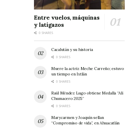
Entre vuelos, máquinas
y latigazos
0 SHARES
Cacalután y su historia
0 SHARES
Muere la actriz Meche Carreño; estuvo
un tiempo en Ixtlán
0 SHARES
Raúl Méndez Lugo obtiene Medalla “Alí
Chumacero 2025”
0 SHARES
Marycarmen y Joaquín sellan
“Compromiso de vida”, en Ahuacatlán