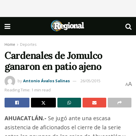
Home
Deportes
Cardenales de Jomulco
ganaron en patio ajeno
by
Antonio Ávalos Salinas
26/05/2015
A
A
Reading Time: 1 min read
AHUACATLÁN.-
Se jugó ante una escasa
asistencia de aficionados el cierre de la serie