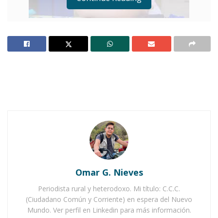
Leticia Cervantes dejará de presidir la AMESUR para
dedicarse a un diplomado
Notas Relacionadas
Ahuacatlán celebrá el día de Reyes con rosca y
chocolate
Buena tarde taurina en Ahuacatlán
Omar G. Nieves
Periodista rural y heterodoxo. Mi título: C.C.C.
(Ciudadano Común y Corriente) en espera del Nuevo
Mundo. Ver perfil en Linkedin para más información.