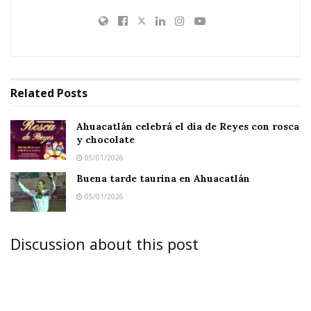
Related
Posts
Ahuacatlán celebrá el día de Reyes con rosca
y chocolate
05/01/2026
Buena tarde taurina en Ahuacatlán
05/01/2026
Discussion about this post
IXTLÁN DEL RÍO.-
Ante la ausencia de algunos
de sus socios – algunos de los cuales asisten a
Congresos, mientras que otros se encuentran
fuera del país – la Asociación Médica del Sur –