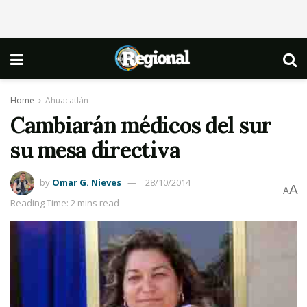
Home
Ahuacatlán
Cambiarán médicos del sur
su mesa directiva
by
Omar G. Nieves
28/10/2014
A
A
Reading Time: 2 mins read