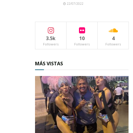
22/07/2022
3.5k
10
4
Followers
Followers
Followers
MÁS VISTAS
Entre las iniciativas respaldadas por el
presidente se encuentran los paseos al volcán El
Ceboruco, las populares callejoneadas, así como
eventos culturales y de esparcimiento que
enriquecen la oferta turística de Jala.