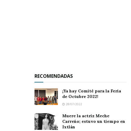
experiencia enriquecedora para los visitantes.
Su visión incluye no solo preservar la riqueza
cultural y arquitectónica del lugar, sino también
impulsar actividades que atraigan a más
turistas.
RECOMENDADAS
¡Ya hay Comité para la Feria
de Octubre 2022!
28/07/2022
Muere la actriz Meche
Carreño; estuvo un tiempo en
Ixtlán