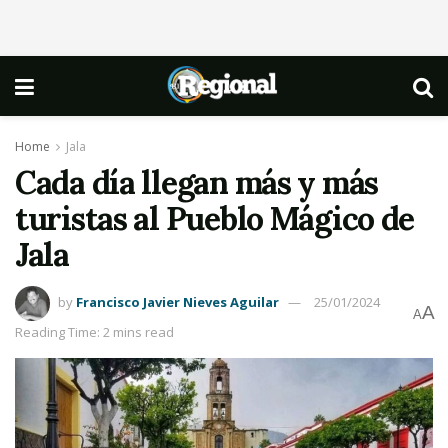
Home
Jala
Cada día llegan más y más
turistas al Pueblo Mágico de
Jala
by
Francisco Javier Nieves Aguilar
25/01/2024
A
A
Reading Time: 2 mins read