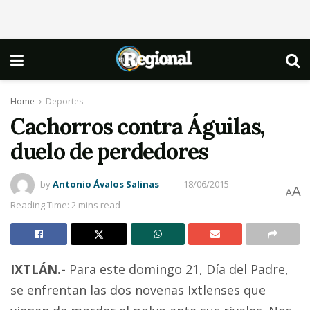
Home
Deportes
Cachorros contra Águilas,
duelo de perdedores
by
Antonio Ávalos Salinas
18/06/2015
A
A
Reading Time: 2 mins read
IXTLÁN.-
Para este domingo 21, Día del Padre,
se enfrentan las dos novenas Ixtlenses que