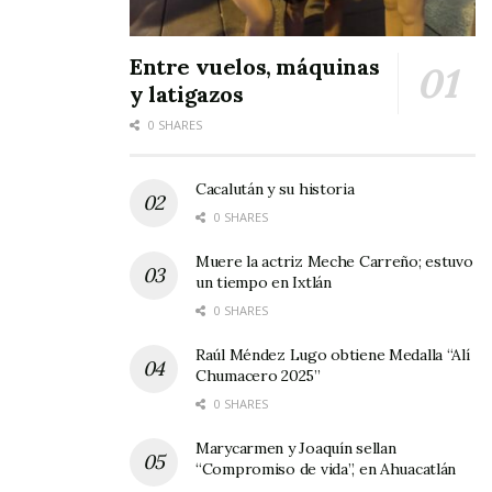
Entre vuelos, máquinas
y latigazos
0 SHARES
Cacalután y su historia
0 SHARES
Muere la actriz Meche Carreño; estuvo
un tiempo en Ixtlán
0 SHARES
Raúl Méndez Lugo obtiene Medalla “Alí
Chumacero 2025”
0 SHARES
Marycarmen y Joaquín sellan
“Compromiso de vida”, en Ahuacatlán