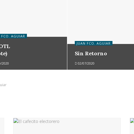
 FCO. AGUIAR
JUAN FCO. AGUIAR
OTL
ote)
Sin Retorno
0/2020
02/07/2020
uiar