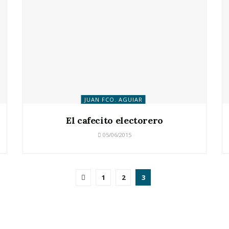
JUAN FCO. AGUIAR
El cafecito electorero
05/06/2015
1
2
3