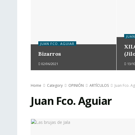
JUAN
JUAN FCO. AGUIAR
XIL
Bizarros
(Jil
02/06/2021
13/1
Home
Category
OPINIÓN
ARTÍCULOS
Juan Fco. Ag
Juan Fco. Aguiar