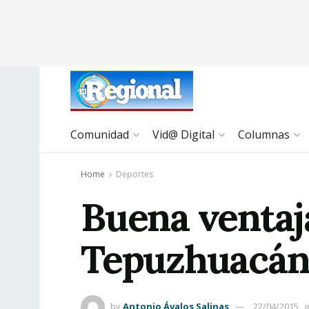
Comunidad
Vid@ Digital
Columnas
Home
Deportes
Buena ventaj
Tepuzhuacá
by
Antonio Ávalos Salinas
22/04/2015
i