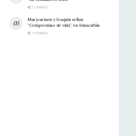
0 SHARES
Marycarmen y Joaquín sellan
“Compromiso de vida”, en Ahuacatlán
0 SHARES