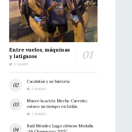
Entre vuelos, máquinas
y latigazos
0 SHARES
Cacalután y su historia
0 SHARES
Muere la actriz Meche Carreño;
estuvo un tiempo en Ixtlán
0 SHARES
Raúl Méndez Lugo obtiene Medalla
“Alí Chumacero 2025”