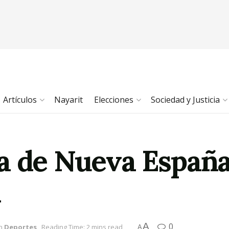
Artículos
Nayarit
Elecciones
Sociedad y Justicia
a de Nueva España
n
A
0
n
Deportes
Reading Time: 2 mins read
A