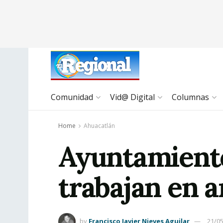
Comunidad
Vid@ Digital
Columnas
Home
Ahuacatlán
Ayuntamient
trabajan en 
by
Francisco Javier Nieves Aguilar
21/0