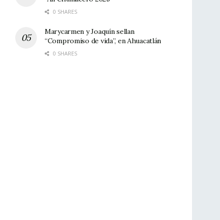
0 SHARES
Marycarmen y Joaquín sellan
“Compromiso de vida”, en Ahuacatlán
0 SHARES