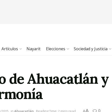
Artículos
Nayarit
Elecciones
Sociedad y Justicia
o de Ahuacatlán 
armonía
A
0
5/2015
in
Ahuacatlán
Reading Time: 2 mins read
A