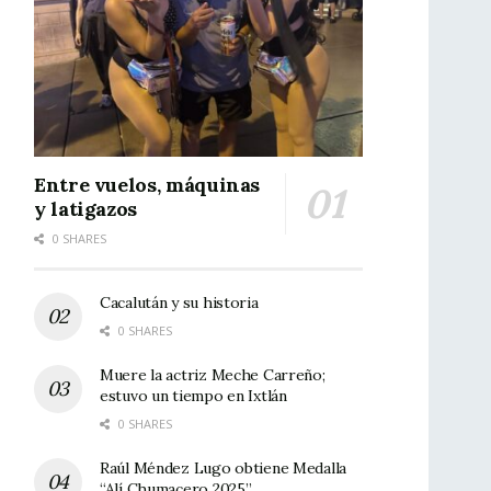
Entre vuelos, máquinas
y latigazos
0 SHARES
Cacalután y su historia
0 SHARES
Muere la actriz Meche Carreño;
estuvo un tiempo en Ixtlán
0 SHARES
Raúl Méndez Lugo obtiene Medalla
“Alí Chumacero 2025”