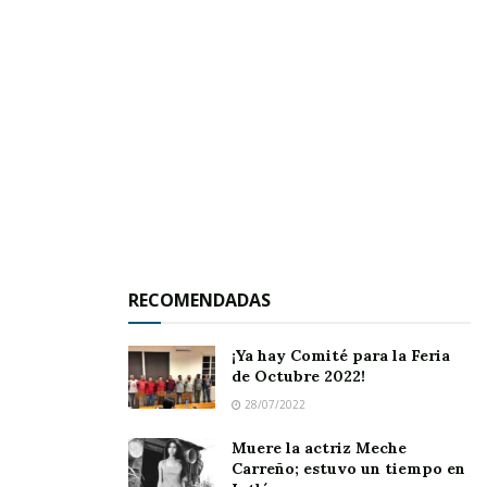
localidades de la zona rural.
Específicamente
fueron sanitizadas los
poblados de El Aguacate, Los Mezquites, La
Higuerita y Cacalután,
donde además se
realizaron tareas de concientización para la
prevención del coronavirus, haciendo énfasis
sobre todo en la recomendación de quedarse en
casa.
RECOMENDADAS
Tags:
obra pública
¡Ya hay Comité para la Feria
de Octubre 2022!
28/07/2022
Muere la actriz Meche
Carreño; estuvo un tiempo en