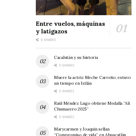
Entre vuelos, máquinas
y latigazos
0 SHARES
Cacalután y su historia
0 SHARES
Muere la actriz Meche Carreño; estuvo
un tiempo en Ixtlán
0 SHARES
Raúl Méndez Lugo obtiene Medalla “Alí
Chumacero 2025”
0 SHARES
Marycarmen y Joaquín sellan
“Compromiso de vida”, en Ahuacatlán