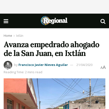
Home
Ixtlán
Avanza empedrado ahogado
de la San Juan, en Ixtlán
by
Francisco Javier Nieves Aguilar
21/04/2020
A
A
Reading Time: 2 mins read