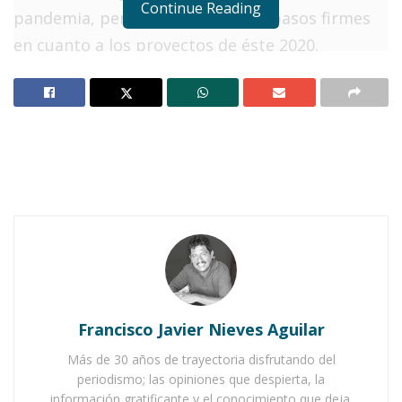
Continue Reading
pandemia, pero se siguen dando pasos firmes
en cuanto a los proyectos de éste 2020.
Notas Relacionadas
Ahuacatlán avanza con obras que transforman
vidas
Memo Ramírez supervisa obras que transforman
Ixtlán
Entre estas obras se enlista el
empedrado
ahogado en cemento
que se ejecuta
en la calle
San Juan
y con la cual se habrán de beneficiar
Francisco Javier Nieves Aguilar
no solo los vecinos, sino todos los habitantes.
Más de 30 años de trayectoria disfrutando del
La circulación dentro de pocos días será más
periodismo; las opiniones que despierta, la
información gratificante y el conocimiento que deja.