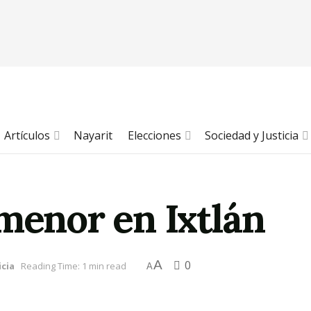
Artículos
Nayarit
Elecciones
Sociedad y Justicia
menor en Ixtlán
A
0
icia
Reading Time: 1 min read
A