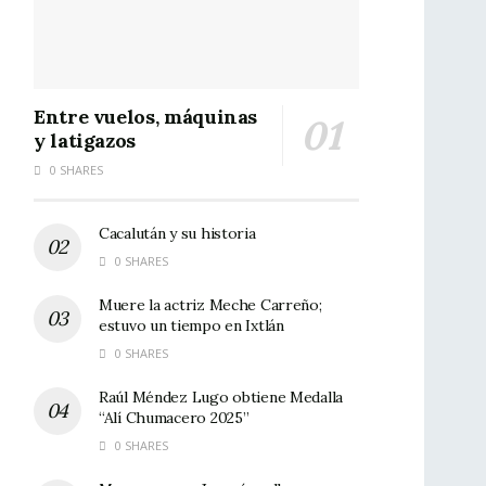
Entre vuelos, máquinas
y latigazos
0 SHARES
Cacalután y su historia
0 SHARES
Muere la actriz Meche Carreño;
estuvo un tiempo en Ixtlán
0 SHARES
Raúl Méndez Lugo obtiene Medalla
“Alí Chumacero 2025”
0 SHARES