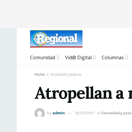
Comunidad
Vid@ Digital
Columnas
Home
Sociedad y Justicia
Atropellan a 
by
admin
05/07/2011
in
Sociedad y Just