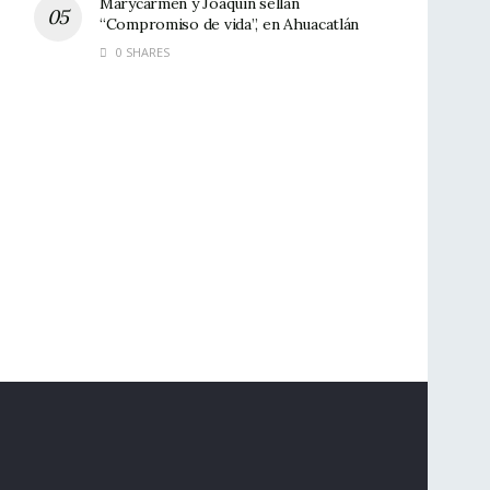
Marycarmen y Joaquín sellan
“Compromiso de vida”, en Ahuacatlán
0 SHARES