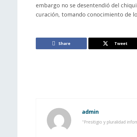
embargo no se desentendió del chiquil
curación, tomando conocimiento de los
Share
Tweet
admin
"Presitigio y pluralidad info