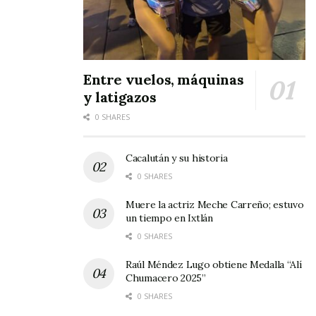
Entre vuelos, máquinas
y latigazos
0 SHARES
Cacalután y su historia
0 SHARES
Muere la actriz Meche Carreño; estuvo
un tiempo en Ixtlán
0 SHARES
Raúl Méndez Lugo obtiene Medalla “Alí
Chumacero 2025”
0 SHARES