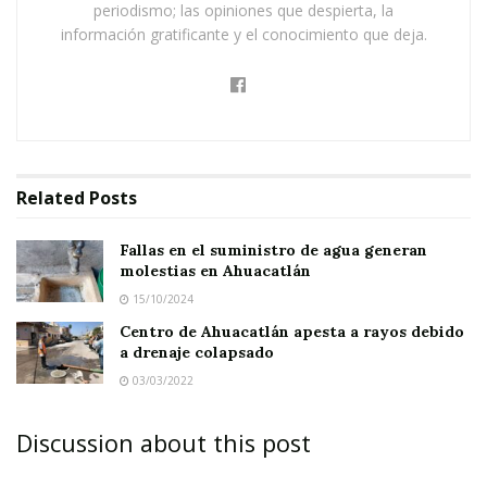
periodismo; las opiniones que despierta, la
principalmente a las amas de casa, las cuales a
información gratificante y el conocimiento que deja.
su vez han optado por reportar estas fallas ya
sea ante la presidencia municipal o ante el
OOAPA, para su solución.
Así las cosas, la dependencia en comento ha
Related
Posts
estado entrando al quite – como se dice en el
lenguaje coloquial – a fin de ayudar en la
Fallas en el suministro de agua generan
reparación de las tuberías para no dejar sin
molestias en Ahuacatlán
15/10/2024
agua a los vecinos afectados.
Centro de Ahuacatlán apesta a rayos debido
a drenaje colapsado
03/03/2022
Discussion about this post
La obra,
cabe recordar,
incluye
también la
rehabilitación de drenaje sanitario y del agua