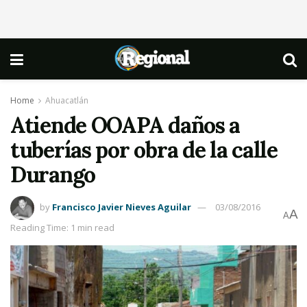
Home
Ahuacatlán
Atiende OOAPA daños a
tuberías por obra de la calle
Durango
by
Francisco Javier Nieves Aguilar
03/08/2016
A
A
Reading Time: 1 min read