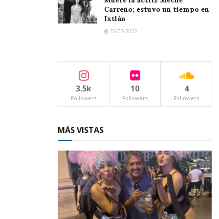
Muere la actriz Meche
Carreño; estuvo un tiempo en
Ixtlán
22/07/2022
3.5k
10
4
Followers
Followers
Followers
MÁS VISTAS