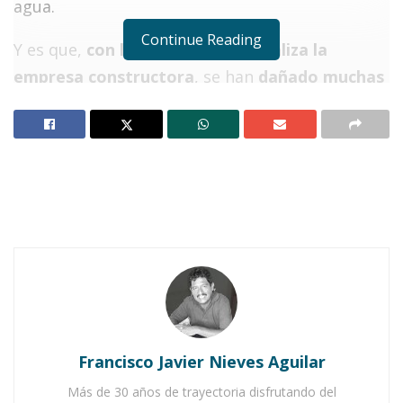
agua.
Continue Reading
Y es que,
con los trabajos que realiza la
empresa constructora
, se han
dañado muchas
tuberías de agua
dejando sin el líquido a los
usuarios.
Notas Relacionadas
Fallas en el suministro de agua generan molestias
en Ahuacatlán
Centro de Ahuacatlán apesta a rayos debido a
drenaje colapsado
Las máquinas han destrozado las redes de las
Francisco Javier Nieves Aguilar
tomas domiciliarias ocasionando con ello
Más de 30 años de trayectoria disfrutando del
algunas molestias a los usuarios,