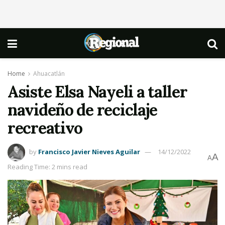
Home
Ahuacatlán
Asiste Elsa Nayeli a taller
navideño de reciclaje
recreativo
by
Francisco Javier Nieves Aguilar
14/12/2022
A
A
Reading Time: 2 mins read