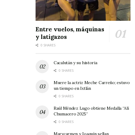
navideño y encendido de luces, este sábado 17,
a partir de las 5:00 de la tarde.
Tags:
CAM 5
discapacidad
Navidad y Fin de Año
Entre vuelos, máquinas
y latigazos
0 SHARES
Cacalután y su historia
0 SHARES
Muere la actriz Meche Carreño; estuvo
un tiempo en Ixtlán
0 SHARES
Raúl Méndez Lugo obtiene Medalla “Alí
Chumacero 2025”
0 SHARES
Marycarmen y Joaquín sellan