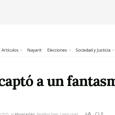
Artículos
Nayarit
Elecciones
Sociedad y Justicia
captó a un fantas
A
0
2/2015
in
Ahuacatlán
Reading Time: 2 mins read
A