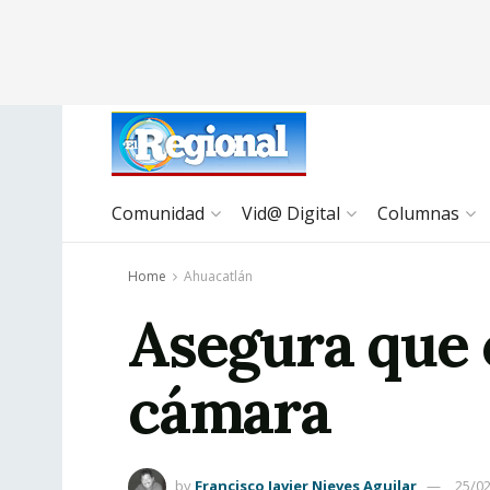
Comunidad
Vid@ Digital
Columnas
Home
Ahuacatlán
Asegura que 
cámara
by
Francisco Javier Nieves Aguilar
25/0