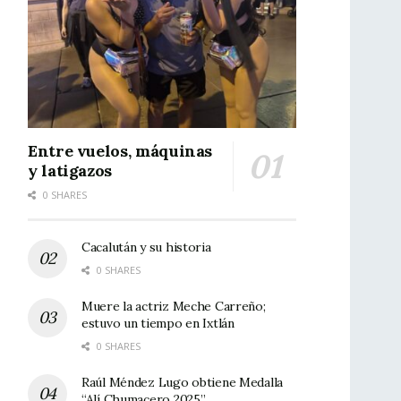
Entre vuelos, máquinas
y latigazos
0 SHARES
Cacalután y su historia
0 SHARES
Muere la actriz Meche Carreño;
estuvo un tiempo en Ixtlán
0 SHARES
Raúl Méndez Lugo obtiene Medalla
“Alí Chumacero 2025”