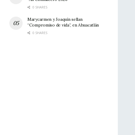
0 SHARES
Marycarmen y Joaquín sellan
“Compromiso de vida”, en Ahuacatlán
0 SHARES