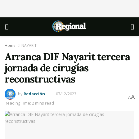
Home
NAYARIT
Arranca DIF Nayarit tercera
jornada de cirugías
reconstructivas
by
Redacción
07/12/2023
A
A
Reading Time: 2 mins read