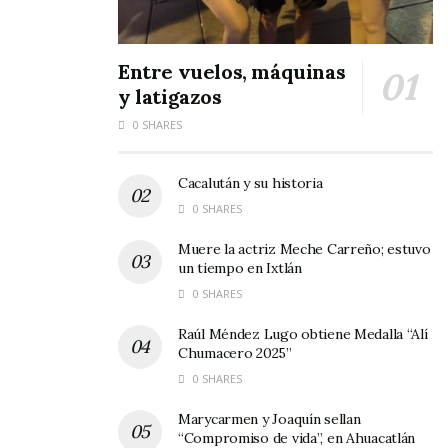
Algunos de los procedimientos que se
realizarán son en pacientes con mastectomía
Entre vuelos, máquinas
y latigazos
por cáncer de mama, sindactilia, polidactilia,
secuelas de quemaduras, blefaroplastia, labio
0 SHARES
leporino, microtia, entre otras más.
Cacalután y su historia
Tags:
DIF Nayarit
0 SHARES
Muere la actriz Meche Carreño; estuvo
un tiempo en Ixtlán
0 SHARES
Raúl Méndez Lugo obtiene Medalla “Alí
Chumacero 2025”
0 SHARES
Marycarmen y Joaquín sellan
“Compromiso de vida”, en Ahuacatlán