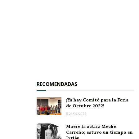
alguno.
RECOMENDADAS
¡Ya hay Comité para la Feria
de Octubre 2022!
28/07/2022
Muere la actriz Meche
Carreño; estuvo un tiempo en
“Creo que todas estas cirugías que se van a
Ixtlán