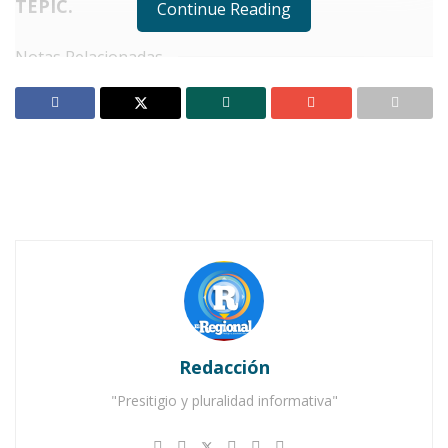
TEPIC.
Continue Reading
Notas Relacionadas
DIF Nayarit transforma vidas con cirugías,
olimpiadas y nuevas oportunidades de empleo
DIF Nayarit abanderó a la delegación que
representa estado en Juegos Deportivos Nacionales
Escolares 2025
L
a presidenta del
Sistema DIF Nayarit
,
doctora Beatriz Estrada Martínez,
encabezó el arranque de la Tercera
Jornada de Cirugías Reconstructivas que se
Redacción
desarrollará hasta el 9 de diciembre en la
"Presitigio y pluralidad informativa"
Unidad de Especialidades Médicas y Cirugías
Ambulatorias (UNEME) de Tepic, en la cual se