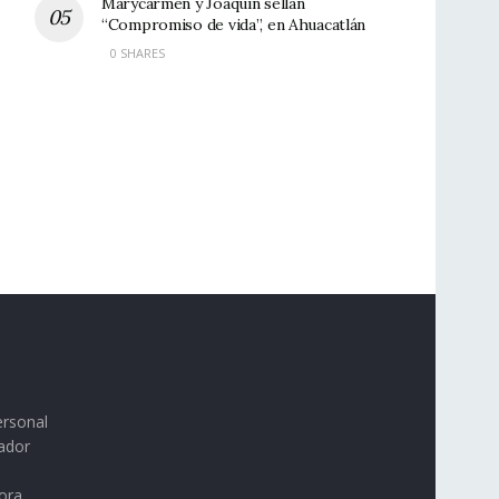
Marycarmen y Joaquín sellan
“Compromiso de vida”, en Ahuacatlán
0 SHARES
ersonal
ador
ora