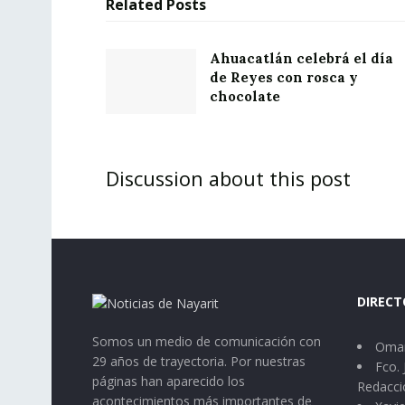
Related
Posts
Ahuacatlán celebrá el día
de Reyes con rosca y
chocolate
Discussion about this post
DIRECT
Somos un medio de comunicación con
Omar
29 años de trayectoria. Por nuestras
Fco. 
páginas han aparecido los
Redacci
acontecimientos más importantes de