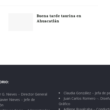
Buena tarde taurina en
Ahuacatlán
ORIO:
Claudia González ⏤ Jefa de p
 G. Nieves ⏤ Director General
Juan Carlos Romero ⏤. Diseñ
Javier Nieves ⏤ Jefe de
Gráfico
ón
Adilene Ruvalcaba ⏤ Conduct