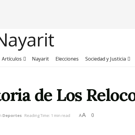
Artículos
Nayarit
Elecciones
Sociedad y Justicia
oria de Los Reloc
A
0
n
Deportes
Reading Time: 1 min read
A