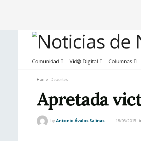
Comunidad
Vid@ Digital
Columnas
Home
Deportes
Apretada vict
by
Antonio Ávalos Salinas
18/05/2015
i