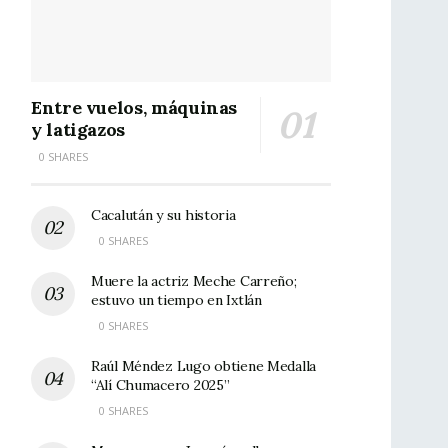
Entre vuelos, máquinas
y latigazos
0 SHARES
Cacalután y su historia
0 SHARES
Muere la actriz Meche Carreño;
estuvo un tiempo en Ixtlán
0 SHARES
Raúl Méndez Lugo obtiene Medalla
“Alí Chumacero 2025”
0 SHARES