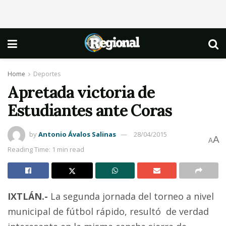
Home
Deportes
Apretada victoria de
Estudiantes ante Coras
by
Antonio Ávalos Salinas
28/04/2015
A
A
Reading Time: 1 min read
IXTLÁN.-
La segunda jornada del torneo a nivel
municipal de fútbol rápido, resultó de verdad