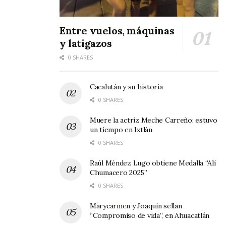
Entre vuelos, máquinas
y latigazos
0 SHARES
Cacalután y su historia
0 SHARES
Muere la actriz Meche Carreño; estuvo
un tiempo en Ixtlán
0 SHARES
Raúl Méndez Lugo obtiene Medalla “Alí
Chumacero 2025”
0 SHARES
Marycarmen y Joaquín sellan
“Compromiso de vida”, en Ahuacatlán