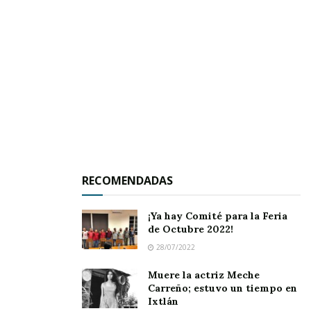
cuatro.
Hoy martes se programa la tercera jornada
donde esperamos contar con los respectivos
horarios y de los rivales que son de verdad
interesantes. Les recuerdo que esta liga es libre
y participan elementos de distintas edades con
la única finalidad de dar un buen espectáculo.
RECOMENDADAS
¡Ya hay Comité para la Feria
de Octubre 2022!
28/07/2022
Muere la actriz Meche
Carreño; estuvo un tiempo en
Ixtlán