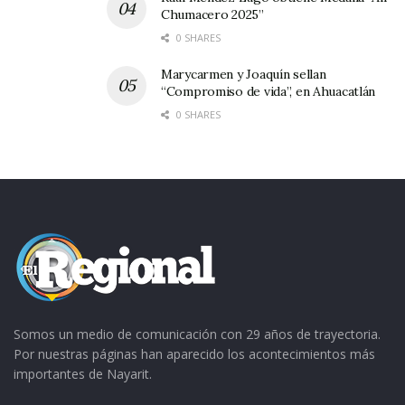
acciones que se emprenden a través del
Chumacero 2025”
presidente municipal”, subraya.
0 SHARES
Marycarmen y Joaquín sellan
“Compromiso de vida”, en Ahuacatlán
0 SHARES
Somos un medio de comunicación con 29 años de trayectoria.
Por nuestras páginas han aparecido los acontecimientos más
importantes de Nayarit.