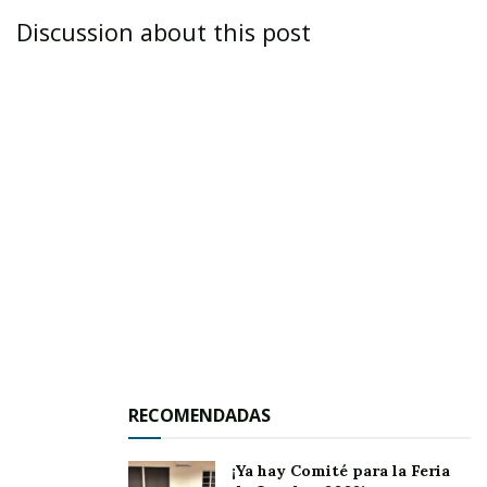
Discussion about this post
ASÍ LO INFORMÓ RAFAEL NIEVES BAÑUELOS,
TESORERO MUNICIPAL DE AHUACATLÁN
AHUACATLÁN.-
A pesar del cúmulo de trabajo
que de pronto se le vino encima, el tesorero del
cuadragésimo Ayuntamiento, Rafael Nieves
Bañuelos asegura que no habrá ningún
problema para entregar en tiempo y forma a
RECOMENDADAS
los regidores el anteproyecto de Ley de
¡Ya hay Comité para la Feria
Ingresos 2015.