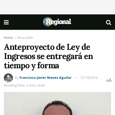
Home
Ahuacatlán
Anteproyecto de Ley de
Ingresos se entregará en
tiempo y forma
by
Francisco Javier Nieves Aguilar
27/10/2014
A
A
Reading Time: 2 mins read