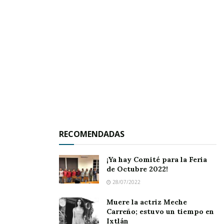
dirigida por el experimentado Agustín Arámbul
González.
De esta manera y para ganarle tiempo al
tiempo, Arámbul González, con el apoyo de sus
dinámicos asistentes, empezó a diseñar desde
hace ya algunos días el programa de eventos
culturales, la mayoría de los cuales se
efectuarán en la explanada de la presidencia
RECOMENDADAS
municipal.
Según se sabe, el director de la Casa de la
¡Ya hay Comité para la Feria
de Octubre 2022!
Cultura ya lleva notables avances.
28/07/2022
Personalmente pero sin deslindarse de la
Muere la actriz Meche
formalidad, Agustín Arámbul se ha estado
Carreño; estuvo un tiempo en
contactando con grupos, instituciones y
Ixtlán