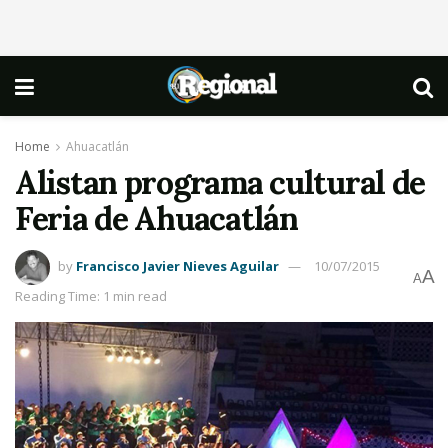
Home
Ahuacatlán
Alistan programa cultural de
Feria de Ahuacatlán
by
Francisco Javier Nieves Aguilar
10/07/2015
A
A
Reading Time: 1 min read