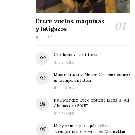
Entre vuelos, máquinas
y latigazos
0 SHARES
Cacalután y su historia
0 SHARES
Muere la actriz Meche Carreño; estuvo
un tiempo en Ixtlán
0 SHARES
Raúl Méndez Lugo obtiene Medalla “Alí
Chumacero 2025”
0 SHARES
Marycarmen y Joaquín sellan
“Compromiso de vida”, en Ahuacatlán