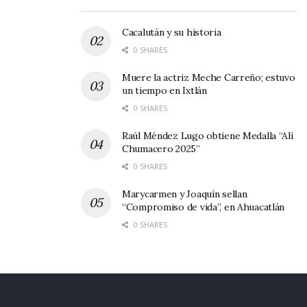
ganadora ésta última.
Cacalután y su historia
0 SHARES
Muere la actriz Meche Carreño; estuvo
un tiempo en Ixtlán
0 SHARES
Raúl Méndez Lugo obtiene Medalla “Alí
Chumacero 2025”
0 SHARES
Marycarmen y Joaquín sellan
“Compromiso de vida”, en Ahuacatlán
0 SHARES