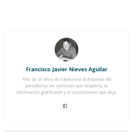
AHUACATLÁN.-
Alexa Rubí – una avispada
pequeñina de sonrisa encantadora y rostro
Francisco Javier Nieves Aguilar
angelical – fue la feliz triunfadora del certamen
Más de 30 años de trayectoria disfrutando del
“Miss Chiquitita Ahuacatlán 2015”, efectuado el
periodismo; las opiniones que despierta, la
pasado jueves en el exterior de la presidencia
información gratificante y el conocimiento que deja.
municipal.
Notas Relacionadas
Ahuacatlán celebrá el día de Reyes con rosca y
chocolate