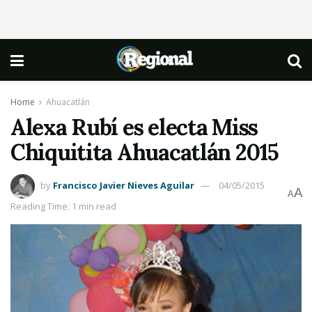
Home
Ahuacatlán
Alexa Rubí es electa Miss
Chiquitita Ahuacatlán 2015
by
Francisco Javier Nieves Aguilar
04/05/2015
A
A
Reading Time: 1 min read