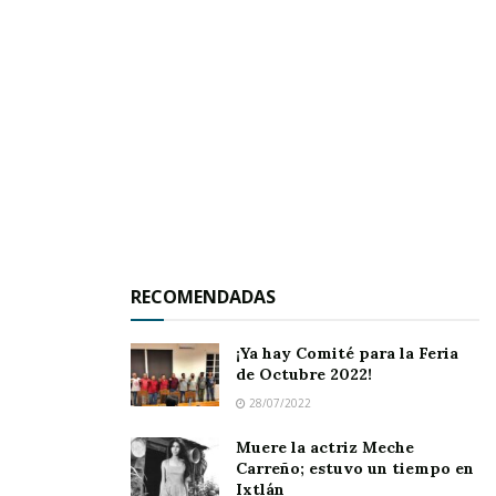
La citada institución – cabe recordar – inició
labores allá por 1989 – como extensión del
CBTA 107 de San Pedro lagunillas -, contándose
como maestros pioneros al ingeniero Ismael
Delgado Fregoso, así como a los ingenieros José
Ramón Marmolejo Altamirano, Roberto Rosales
Luján, Ignacio Ibarra Ocampo y al profesor
Claro Gutiérrez, así como Alicia González
Villalobos, quien inició como secretaria.
RECOMENDADAS
Desde esa fecha se ha ido consolidando poco a
poco hasta formarse como plantel sede en el
¡Ya hay Comité para la Feria
de Octubre 2022!
año 2010, siendo una opción más en la
28/07/2022
educación del nivel medio superior de la región.
Muere la actriz Meche
Carreño; estuvo un tiempo en
Durante este tiempo, no solo se ha estado
Ixtlán