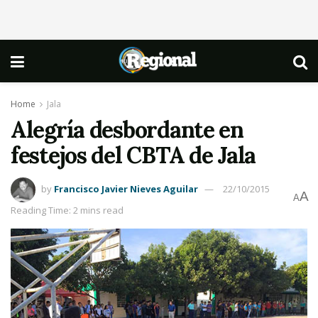
Home
Jala
Alegría desbordante en
festejos del CBTA de Jala
by
Francisco Javier Nieves Aguilar
22/10/2015
A
A
Reading Time: 2 mins read