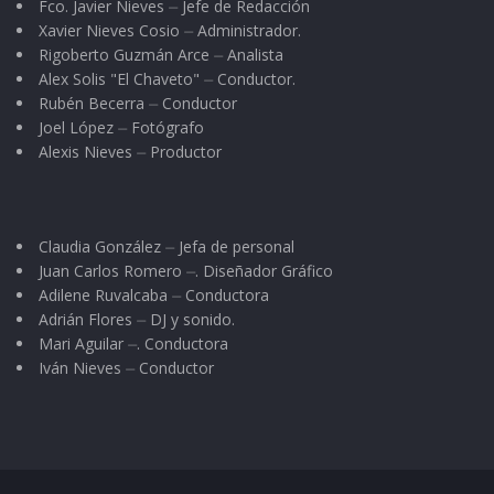
Fco. Javier Nieves ⏤ Jefe de Redacción
Xavier Nieves Cosio ⏤ Administrador.
Sin embargo, en el marco de estos festejos
Rigoberto Guzmán Arce ⏤ Analista
habría que destacar las actividades del domingo
Alex Solis "El Chaveto" ⏤ Conductor.
Rubén Becerra ⏤ Conductor
03 de mayo, fecha en la que se llevará a cabo el
Joel López ⏤ Fotógrafo
evento denominado “Los valores de mi pueblo”,
Alexis Nieves ⏤ Productor
a través del cual se prevé ofrecer tres horas
continuas de mariachi, con la actuación de los
mejores aficionados al canto; pero antes de eso
Claudia González ⏤ Jefa de personal
Juan Carlos Romero ⏤. Diseñador Gráfico
se efectuará una cabalgata en la que
Adilene Ruvalcaba ⏤ Conductora
participarán diversas personalidades del
Adrián Flores ⏤ DJ y sonido.
quehacer público y social.
Mari Aguilar ⏤. Conductora
Iván Nieves ⏤ Conductor