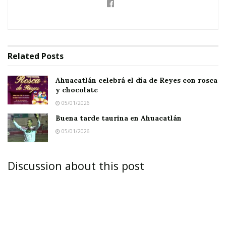
Related
Posts
Ahuacatlán celebrá el día de Reyes con rosca
y chocolate
05/01/2026
Buena tarde taurina en Ahuacatlán
05/01/2026
Discussion about this post
UZETA.-
Con sus extensos cañaverales y su
moderno trapiche – único en el estado – los
habitantes de Uzeta se encuentran por ahora
sumergidos en sus fiestas patronales que se