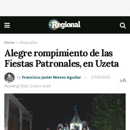
Home
Ahuacatlán
Alegre rompimiento de las
Fiestas Patronales, en Uzeta
by
Francisco Javier Nieves Aguilar
27/04/2015
A
A
Reading Time: 2 mins read