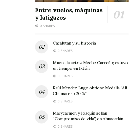
Con ello, los pobladores confirmaron una vez
Entre vuelos, máquinas
más que en Uzeta no se necesita ni
y latigazos
propagandistas, ni cantores, ni poetas, pues
0 SHARES
con voz potente y sonora se propaga a sí
mismo en mil sonetos, porque su pueblo está
Cacalután y su historia
revestido de nobleza, de hospitalidad, de
0 SHARES
alegría y de entrañable cariño popular.
Muere la actriz Meche Carreño; estuvo
un tiempo en Ixtlán
0 SHARES
Raúl Méndez Lugo obtiene Medalla “Alí
Chumacero 2025”
0 SHARES
Marycarmen y Joaquín sellan
Click en la imagen para
“Compromiso de vida”, en Ahuacatlán
ampliarla
0 SHARES