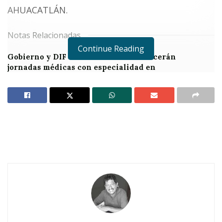
AHUACATLÁN.
Notas Relacionadas
Continue Reading
Gobierno y DIF de San Sebastián ofrecerán
jornadas médicas con especialidad en
rehabilitación
Resalta Aurora Ponce apoyo de Alfaro al gobierno
de San Sebastián￼
E
n una
mañana apacible y afebril
,
cruzando
pueblos, caminos y
montañas
, el presidente municipal
de
Ahuacatlán
,
Manolo Andalón
, arribó
al
Pueblo Mágico de San Sebastián del Oeste,
Jalisco
.