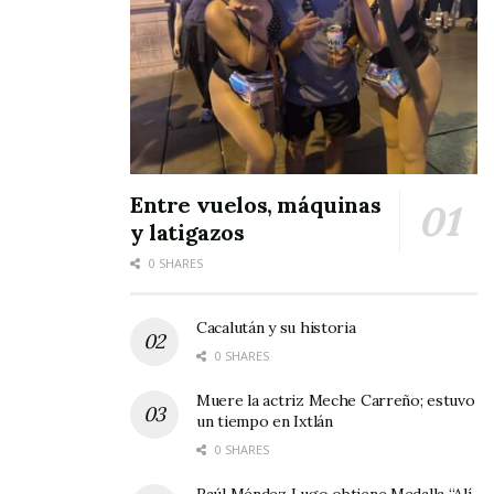
Oeste
reafirman su deseo de crecer juntos,
apostando por la riqueza de su historia, su
gente y su visión compartida de un futuro más
próspero.
Tags:
San Sebastián del Oeste
Entre vuelos, máquinas
y latigazos
0 SHARES
Cacalután y su historia
0 SHARES
Muere la actriz Meche Carreño; estuvo
un tiempo en Ixtlán
0 SHARES
Raúl Méndez Lugo obtiene Medalla “Alí