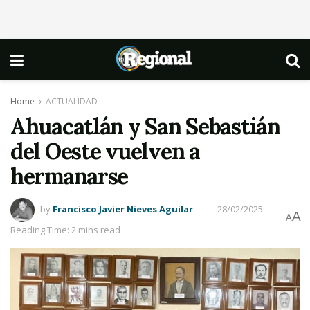
Home
ACTUALIDAD
Ahuacatlán y San Sebastián
del Oeste vuelven a
hermanarse
by
Francisco Javier Nieves Aguilar
28/02/2025
A
A
Reading Time: 2 mins read