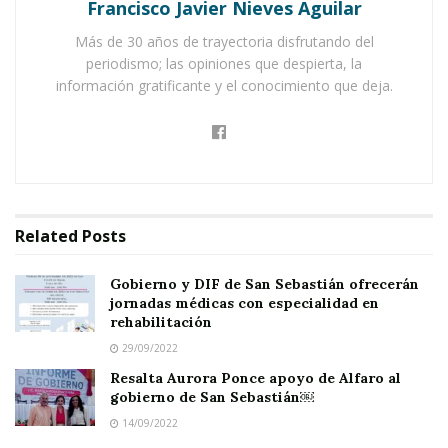
Francisco Javier Nieves Aguilar
Su propósito no fue otro que reafirmar
Más de 30 años de trayectoria disfrutando del
el
hermanamiento
entre estos dos municipios,
periodismo; las opiniones que despierta, la
un lazo que promete
información gratificante y el conocimiento que deja.
nuevas
oportunidades
para el desarrollo regional.
Related
Posts
A su llegada, Andalón fue recibido por la
presidenta de San Sebastián del Oeste,
Aurora
Gobierno y DIF de San Sebastián ofrecerán
Ponce
, quien compartió su interés
jornadas médicas con especialidad en
rehabilitación
en
revitalizar
esta alianza intermunicipal.
29/09/2022
En este importante encuentro, el presidente de
Resalta Aurora Ponce apoyo de Alfaro al
gobierno de San Sebastián￼
Ahuacatlán estuvo acompañado por los
14/09/2022
directores de
Turismo y Cultura
,
Víctor