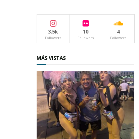
Los hermanamientos – cabe recordar –
permiten compartir los problemas,
intercambiar opiniones y descubrir diferentes
3.5k
10
4
puntos de vista sobre cuestiones de interés
Followers
Followers
Followers
común.
Posterior al evento cultural se realizó el
MÁS VISTAS
protocolo oficial en el cual se firmó el acuerdo
de hermanamiento por parte de los alcaldes de
ambos municipios, donde quedó plasmada de
manera oficial la firma de ambos alcaldes así
como de los testigos de honor.
Bajo ese tenor, el presidente municipal de
Juchipila, Felipe Ibarra Enríquez, se congratuló
por la aprobación realizada y afirmó que la