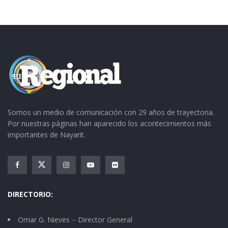
superando para el beneficio de la población.
En tanto, el Cronista de Juchipila, Raúl López
Robles, mencionó que históricamente éste es el
primer vínculo de fraternidad existente de
parte del municipio con algún otro municipio
de la república, y que este acto formará parte
importante de la historia del municipio.
Somos un medio de comunicación con 29 años de trayectoria.
Por nuestras páginas han aparecido los acontecimientos más
[flickr_set id=»72157652295881970″]
importantes de Nayarit.
DIRECTORIO:
Omar G. Nieves ⏤ Director General