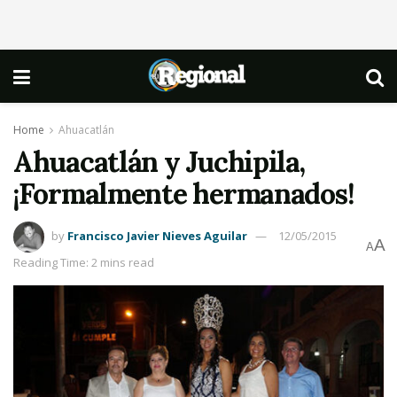
Home
Ahuacatlán
Ahuacatlán y Juchipila,
¡Formalmente hermanados!
by
Francisco Javier Nieves Aguilar
12/05/2015
A
A
Reading Time: 2 mins read