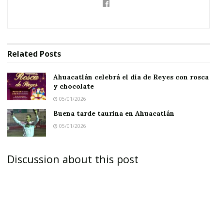
Related
Posts
Ahuacatlán celebrá el día de Reyes con rosca
y chocolate
05/01/2026
Buena tarde taurina en Ahuacatlán
05/01/2026
Discussion about this post
AHUACATLÁN.-
En sesión solemne de Cabildo,
en presencia de sus respectivos cuerpos
edilicios, los ayuntamientos de Juchipila,
Zacatecas, y de Ahuacatlán, Nayarit;