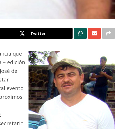
Twitter
ncia que
a – edición
José de
star
al evento
 próximos.
El
secretario