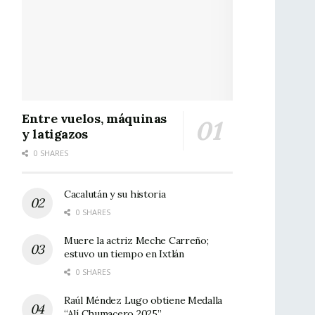
Entre vuelos, máquinas
y latigazos
0 SHARES
Cacalután y su historia
0 SHARES
Muere la actriz Meche Carreño;
estuvo un tiempo en Ixtlán
0 SHARES
Raúl Méndez Lugo obtiene Medalla
“Alí Chumacero 2025”