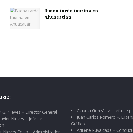
Buena tarde taurina en
Ahuacatlán
ORIO:
Claudia González ⏤ Jefa de p
 G. Nieves ⏤ Director General
Juan Carlos Romero ⏤. Diseñ
Javier Nieves ⏤ Jefe de
Gráfico
ón
Adilene Ruvalcaba ⏤ Conduct
r Nieves Cosio ⏤ Administrador.