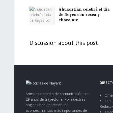
Ahuacatlán celebrá el día
de Reyes con rosca y
chocolate
Discussion about this post
DIRECT
Somos un medio de comunicación con
Omar
29 años de trayectoria. Por nuestras
Fco. 
páginas han aparecido los
Redacci
acontecimientos más importantes de
Xavie