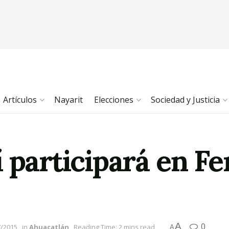
Artículos
Nayarit
Elecciones
Sociedad y Justicia
 participará en Fe
A
0
7/2015
in
Ahuacatlán
Reading Time: 2 mins read
A