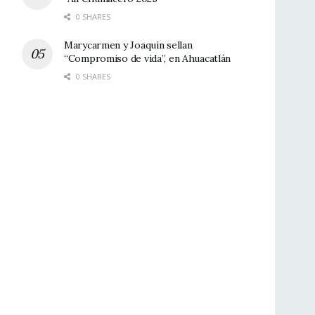
0 SHARES
Marycarmen y Joaquín sellan
“Compromiso de vida”, en Ahuacatlán
0 SHARES