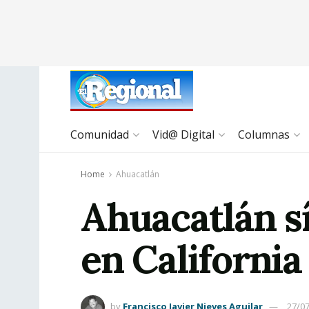
Comunidad
Vid@ Digital
Columnas
Home
Ahuacatlán
Ahuacatlán sí
en California
by
Francisco Javier Nieves Aguilar
27/0