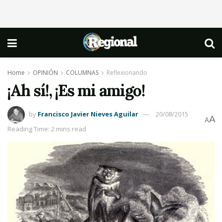
Home
OPINIÓN
COLUMNAS
Reflexionando
¡Ah sí!, ¡Es mi amigo!
by
Francisco Javier Nieves Aguilar
20/08/2015
A
A
Reading Time: 2 mins read