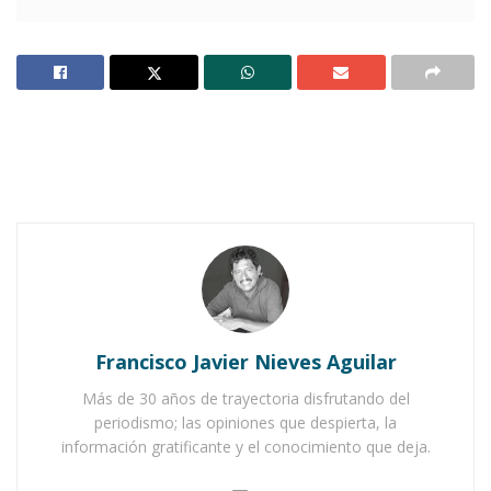
Sobre un barco cargado con grandes tesoros,
viajaban a bordo algunos animales, sobre todo
perros y monos, naufragó no lejos de Atenas.
Una fuerte tormenta desmanteló el barco, que
se hundió. Muchos hombres hubieran perecido
en el naufragio a no ser por los delfines.
Notas Relacionadas
Ahuacatlán celebrá el día de Reyes con rosca y
chocolate
Francisco Javier Nieves Aguilar
Buena tarde taurina en Ahuacatlán
Más de 30 años de trayectoria disfrutando del
periodismo; las opiniones que despierta, la
información gratificante y el conocimiento que deja.
En efecto, los delfines siempre han sido muy