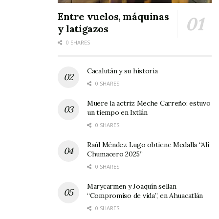
otros.
Entre vuelos, máquinas
Para finalizar solo puedo decirles que
la
y latigazos
mentira, tarde o temprano sale a la luz y que
0 SHARES
aunque la verdad implique riesgos vale la pena
correrlos pues con ellos se alcanza lo que la
Cacalután y su historia
mayoría de la gente anhela: la libertad
, así
0 SHARES
que tú dirás, ¿Vale la pena andar vestido de
Muere la actriz Meche Carreño; estuvo
libertad?
un tiempo en Ixtlán
0 SHARES
Raúl Méndez Lugo obtiene Medalla “Alí
Chumacero 2025”
0 SHARES
Marycarmen y Joaquín sellan
“Compromiso de vida”, en Ahuacatlán
0 SHARES