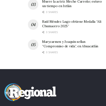
Muere la actriz Meche Carreño; estuvo
mayor la clientela que acude a éste lugar,
un tiempo en Ixtlán
atendido por varias cocineras y eficientes
0 SHARES
meseros; todos ellos supervisados
Raúl Méndez Lugo obtiene Medalla “Alí
personalmente por el propio Héctor Javier –
Chumacero 2025”
mejor conocido “Managüito”, ex Presidente
0 SHARES
municipal y ex diputado local” – y por la señora
Marycarmen y Joaquín sellan
Luz Margarita de Sánchez Fletes.
“Compromiso de vida”, en Ahuacatlán
0 SHARES
Cada platillo tiene su