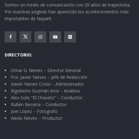
Somos un medio de comunicación con 29 años de trayectoria.
Por nuestras páginas han aparecido los acontecimientos más
importantes de Nayarit.
historia; y así, en el menú podemos encontrar
los “Molletes López Obrador”—bolillo dorado
con queso amarillo y jamón en el
segundo piso,
DIRECTORIO:
huevos estrellados con salsa ranchera; o si lo
Omar G. Nieves ⏤ Director General
prefiere puede pedir la “Machaca de la Gordillo”-
Fco. Javier Nieves ⏤ Jefe de Redacción
Carne seca deshebrada y
restirada
de un
Xavier Nieves Cosio ⏤ Administrador.
Rigoberto Guzmán Arce ⏤ Analista
madrazo,
revuelta con huevos a la mexicana -.
Alex Solis "El Chaveto" ⏤ Conductor.
Rubén Becerra ⏤ Conductor
También puede desayunar el “Platillo de Ney” –
Joel López ⏤ Fotógrafo
carne asada con todas las guarniciones,
Alexis Nieves ⏤ Productor
guacamole, nopales, panela, frijoles de la olla,
cebollitas…con todo… Pero también hay