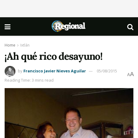
Home
Ixtlán
¡Ah qué rico desayuno!
by
Francisco Javier Nieves Aguilar
05/08/2015
A
A
Reading Time: 3 mins read