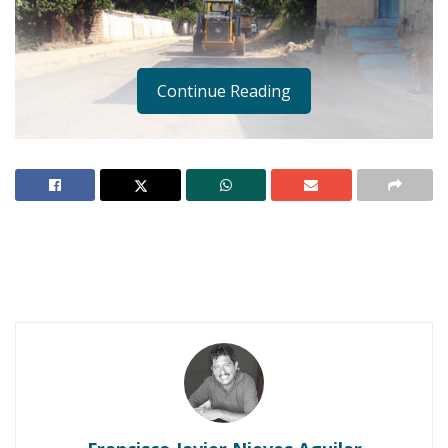
Continue Reading
Reparaciones a la calzada del panteón municipal por el Dpto. de Obras
Públicas
Notas Relacionadas
Ahuacatlán celebrá el día de Reyes con rosca y