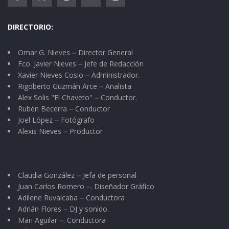
suficiente para que se encarguen de atender las
tumbas de sus familiares.
DIRECTORIO:
Omar G. Nieves ⏤ Director General
Fco. Javier Nieves ⏤ Jefe de Redacción
Xavier Nieves Cosio ⏤ Administrador.
Rigoberto Guzmán Arce ⏤ Analista
Alex Solis "El Chaveto" ⏤ Conductor.
Rubén Becerra ⏤ Conductor
Joel López ⏤ Fotógrafo
Alexis Nieves ⏤ Productor
Claudia González ⏤ Jefa de personal
Juan Carlos Romero ⏤. Diseñador Gráfico
Adilene Ruvalcaba ⏤ Conductora
Adrián Flores ⏤ DJ y sonido.
Mari Aguilar ⏤. Conductora