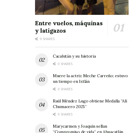
Entre vuelos, máquinas
y latigazos
0 SHARES
Es importante que los interesados deben llevar
consigo su acta de nacimiento, la CURP,
Cacalután y su historia
comprobante de domicilio, identificación oficial
0 SHARES
y un certificado médico; e igualmente el DIF
municipal pone como fecha límite para realizar
Muere la actriz Meche Carreño; estuvo
un tiempo en Ixtlán
la solicitud el jueves 20 de octubre próximo.
0 SHARES
Tags:
DIF Jala
Raúl Méndez Lugo obtiene Medalla “Alí
Chumacero 2025”
0 SHARES
Marycarmen y Joaquín sellan
“Compromiso de vida”, en Ahuacatlán