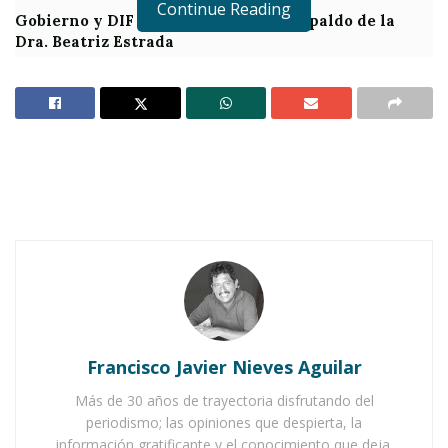
Continue Reading
Gobierno y DIF de Jala agradecen respaldo de la
Dra. Beatriz Estrada
Reconocen a egresadas de cursos de repostería en
Jala
P
romover la inclusión en salud,
principalmente de personas en
situación vulnerable, es y sigue siendo
uno de los objetivos fundamentales del sistema
DIF municipal; por eso, la titular de la referida
institución, Anelice Burgara Vázquez, acaba de
poner en marcha un programa tendiente a
Francisco Javier Nieves Aguilar
favorecer directamente a personas que
padecen de alguna discapacidad, así como a
Más de 30 años de trayectoria disfrutando del
periodismo; las opiniones que despierta, la
adultos mayores.
información gratificante y el conocimiento que deja.