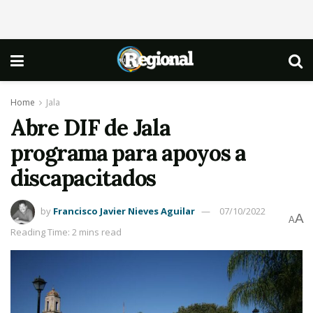
Home
Jala
Abre DIF de Jala
programa para apoyos a
discapacitados
by
Francisco Javier Nieves Aguilar
07/10/2022
A
A
Reading Time: 2 mins read