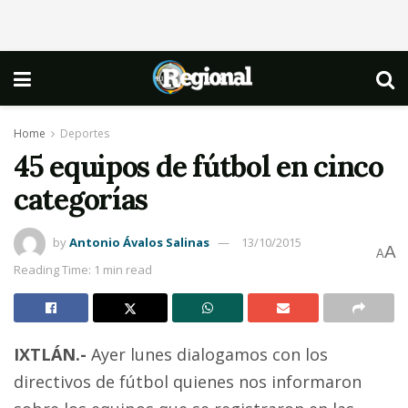
Home
Deportes
45 equipos de fútbol en cinco
categorías
by
Antonio Ávalos Salinas
13/10/2015
A
A
Reading Time: 1 min read
IXTLÁN.-
Ayer lunes dialogamos con los
directivos de fútbol quienes nos informaron