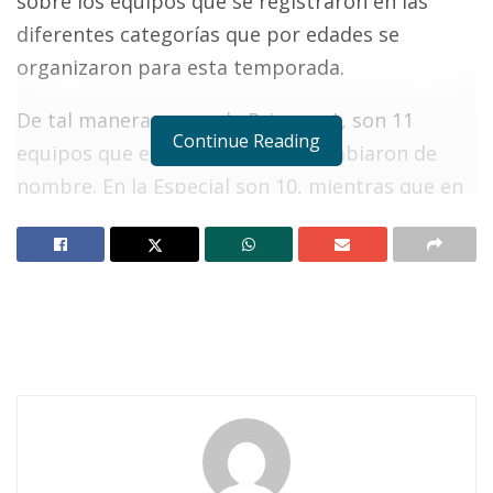
sobre los equipos que se registraron en las
diferentes categorías que por edades se
organizaron para esta temporada.
De tal manera que en la Primera A, son 11
Continue Reading
equipos que en algunos casos cambiaron de
nombre. En la Especial son 10, mientras que en
la Tercera son 12; en la de Veteranos son 6 y en
la Mayor también 6. Ojalá que estos planteles
puedan cumplir con la misión de ofrecer un
buen espectáculo a sus respectivas porras.
Notas Relacionadas
Ahuacatlán celebrá el día de Reyes con rosca y
chocolate
Buena tarde taurina en Ahuacatlán