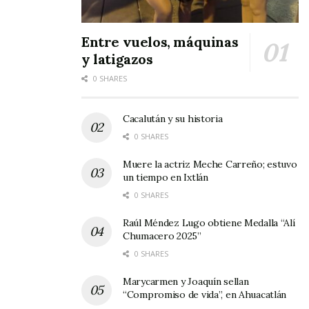
Entre vuelos, máquinas
y latigazos
0 SHARES
Cacalután y su historia
0 SHARES
Muere la actriz Meche Carreño; estuvo
un tiempo en Ixtlán
0 SHARES
Raúl Méndez Lugo obtiene Medalla “Alí
Chumacero 2025”
0 SHARES
Marycarmen y Joaquín sellan
“Compromiso de vida”, en Ahuacatlán