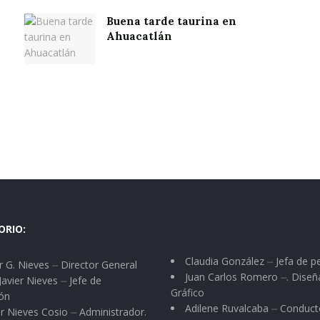
Buena tarde taurina en
Ahuacatlán
ORIO:
Claudia González ⏤ Jefa de p
 G. Nieves ⏤ Director General
Juan Carlos Romero ⏤. Diseñ
Javier Nieves ⏤ Jefe de
Gráfico
ón
Adilene Ruvalcaba ⏤ Conduct
r Nieves Cosio ⏤ Administrador.