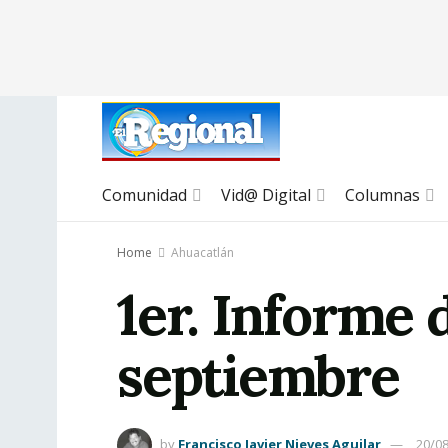
Comunidad
Vid@ Digital
Columnas
Home
Ahuacatlán
1er. Informe 
septiembre
by
Francisco Javier Nieves Aguilar
20/0