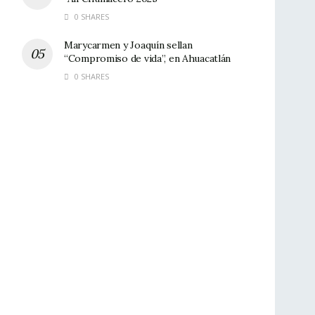
0 SHARES
Marycarmen y Joaquín sellan
“Compromiso de vida”, en Ahuacatlán
0 SHARES