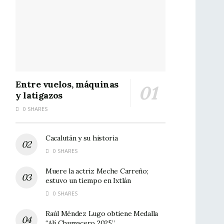
Entre vuelos, máquinas
y latigazos
0 SHARES
Cacalután y su historia
0 SHARES
Muere la actriz Meche Carreño;
estuvo un tiempo en Ixtlán
0 SHARES
Raúl Méndez Lugo obtiene Medalla
“Alí Chumacero 2025”