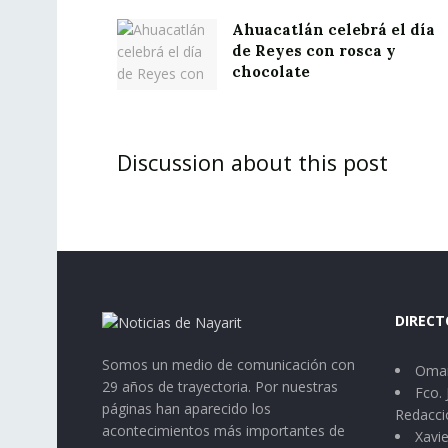
Ahuacatlán celebrá el día
de Reyes con rosca y
chocolate
Discussion about this post
DIRECT
Somos un medio de comunicación con
Omar
29 años de trayectoria. Por nuestras
Fco. 
páginas han aparecido los
Redacci
acontecimientos más importantes de
Xavie