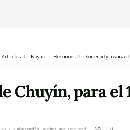
Artículos
Nayarit
Elecciones
Sociedad y Justicia
de Chuyín, para el 
A
0
8/2015
in
Ahuacatlán
Reading Time: 1 min read
A