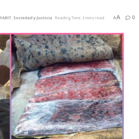
A
0
YARIT
,
Sociedad y Justicia
Reading Time: 3 mins read
A