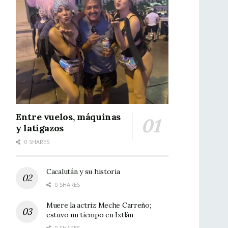
Entre vuelos, máquinas
y latigazos
0 SHARES
Cacalután y su historia
0 SHARES
Muere la actriz Meche Carreño;
estuvo un tiempo en Ixtlán
0 SHARES