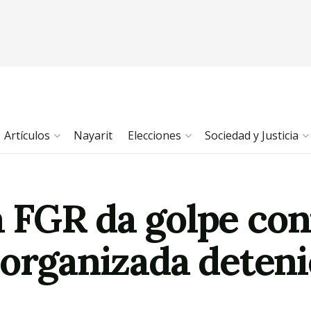
Artículos
Nayarit
Elecciones
Sociedad y Justicia
 FGR da golpe cont
 organizada deteni