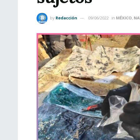
by
Redacción
09/06/2022
in
MÉXICO
,
NA