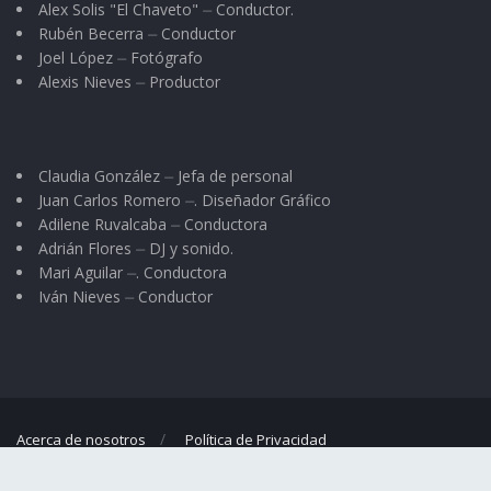
Alex Solis "El Chaveto" ⏤ Conductor.
Rubén Becerra ⏤ Conductor
Joel López ⏤ Fotógrafo
Alexis Nieves ⏤ Productor
Claudia González ⏤ Jefa de personal
Juan Carlos Romero ⏤. Diseñador Gráfico
Adilene Ruvalcaba ⏤ Conductora
Adrián Flores ⏤ DJ y sonido.
Mari Aguilar ⏤. Conductora
Iván Nieves ⏤ Conductor
Acerca de nosotros
Política de Privacidad
© 2023
El Regional
- Portal de noticias propiedad de
Omar G. Nieves
.