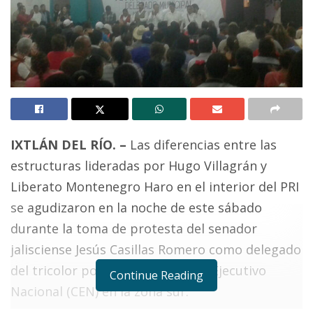
IXTLÁN DEL RÍO. –
Las diferencias entre las
estructuras lideradas por Hugo Villagrán y
Liberato Montenegro Haro en el interior del PRI
se agudizaron en la noche de este sábado
durante la toma de protesta del senador
jalisciense Jesús Casillas Romero como delegado
del tricolor por parte del Comité Ejecutivo
Continue Reading
Nacional (CEN) en la zona sur.