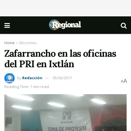
Home
Elecciones
Zafarrancho en las oficinas
del PRI en Ixtlán
by
Redacción
05/03/2017
A
A
Reading Time: 1 min read