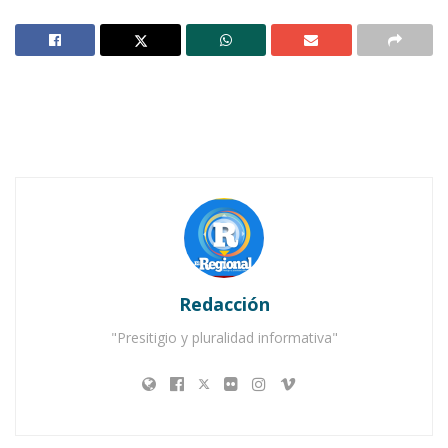
Un zafarrancho dónde uno y otro bando se
lanzaron palabras maldicientes y por poco y
termina en golpes, fue el marco dónde Casillas
Romero asumió la responsabilidad de mediar a
las expresiones políticas más representativas
de Ixtlán del Río, bastión histórico del
magisterio (que ahora está impulsando la
candidatura de Lupillo Sánchez) quien se siente
desplazado por Villagrán Bernal.
Redacción
Notas Relacionadas
"Presitigio y pluralidad informativa"
Salvador Arce asume la presidencia del PRI en
Ahuacatlán con llamado a la renovación
Priistas y panistas de Ahuacatlán piden cambio de
dirigencias