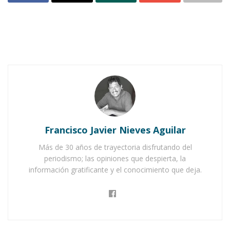
Llovía y había que acudir al médico para
atender una enfermedad aparentemente
complicada. Ni siquiera me dieron ganas de ir al
centro para mirar la peregrinación.
Después de haber presenciado la corrida de
toros corrí hacia mi casa para redactar la nota.
Las premuras del tiempo me produjeron estrés,
Francisco Javier Nieves Aguilar
¿Para qué voy a negarlo?
Más de 30 años de trayectoria disfrutando del
Notas Relacionadas
periodismo; las opiniones que despierta, la
información gratificante y el conocimiento que deja.
Ahuacatlán celebrá el día de Reyes con rosca y
chocolate
Buena tarde taurina en Ahuacatlán