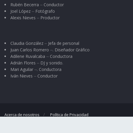
Han pasado ya varias horas y aún sigue
Rubén Becerra ⏤ Conductor
Joel López ⏤ Fotógrafo
zumbando todo ese “ruidajo” en mi cabeza.
Alexis Nieves ⏤ Productor
Definitivamente, son otras mis condiciones.
Creo que ya estoy como la de la Mochila Azul,
Claudia González ⏤ Jefa de personal
¡No me divierto con nada!; ¿Por qué será?
Juan Carlos Romero ⏤. Diseñador Gráfico
Adilene Ruvalcaba ⏤ Conductora
Adrián Flores ⏤ DJ y sonido.
Mari Aguilar ⏤. Conductora
Iván Nieves ⏤ Conductor
Acerca de nosotros
Política de Privacidad
© 2023
El Regional
- Portal de noticias propiedad de
Omar G. Nieves
.