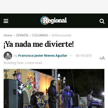
Home
OPINIÓN
COLUMNAS
Reflexionando
¡Ya nada me divierte!
by
Francisco Javier Nieves Aguilar
05/10/2015
A
A
Reading Time: 2 mins read