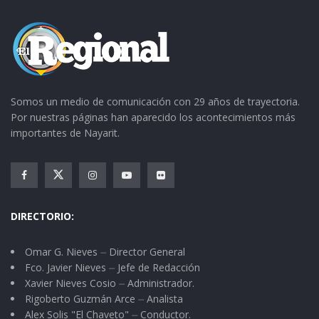
música.
Total, me aposté de nuevo bajo los portales de
la presidencia. Para entonces ya había subido al
escenario el grupo Indio. Eufóricos los adultos, y
Somos un medio de comunicación con 29 años de trayectoria.
también muchos jóvenes.
Por nuestras páginas han aparecido los acontecimientos más
importantes de Nayarit.
Extraño caso el mío. Pensé que mis tensiones
desaparecerían, ¡Pero no!; al contrario, todo
aquel “ruidajo” me provocó dolor de cabeza,
desesperación y no se cuántas cosas más. Yo
DIRECTORIO:
solito me auto torturé. Si nada me divertía,
¿Qué chingados estaba haciendo ahí?
Omar G. Nieves ⏤ Director General
Fco. Javier Nieves ⏤ Jefe de Redacción
Xavier Nieves Cosio ⏤ Administrador.
De esta forma el reloj sonó las 12 de la noche.
Rigoberto Guzmán Arce ⏤ Analista
Sin alicientes emprendimos el regreso a casa.
Alex Solis "El Chaveto" ⏤ Conductor.