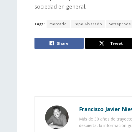
sociedad en general.
Tags:
mercado
Pepe Alvarado
Setraprode
Share
Tweet
Francisco Javier Nie
Más de 30 años de trayector
despierta, la información gr