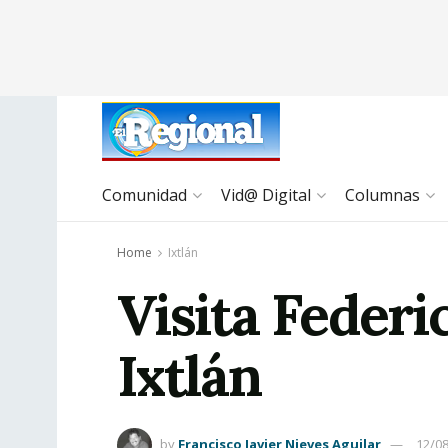
Comunidad
Vid@ Digital
Columnas
Home
Ixtlán
Visita Feder
Ixtlán
by
Francisco Javier Nieves Aguilar
12/0