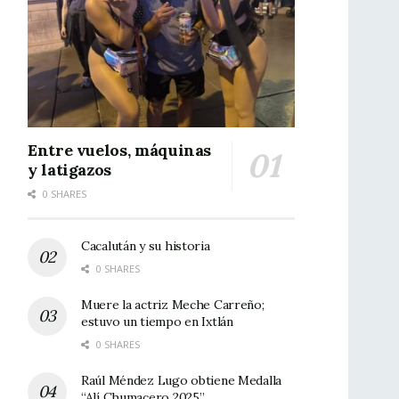
Entre vuelos, máquinas
y latigazos
0 SHARES
Cacalután y su historia
0 SHARES
Muere la actriz Meche Carreño;
estuvo un tiempo en Ixtlán
0 SHARES
Raúl Méndez Lugo obtiene Medalla
“Alí Chumacero 2025”