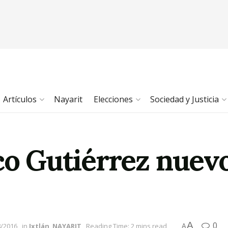
Artículos
Nayarit
Elecciones
Sociedad y Justicia
ico Gutiérrez nue
A
0
8/2016
in
Ixtlán
,
NAYARIT
Reading Time: 2 mins read
A