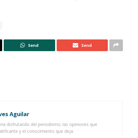
Send
Send
ves Aguilar
ia disfrutando del periodismo; las opiniones que
atificante y el conocimiento que deja.