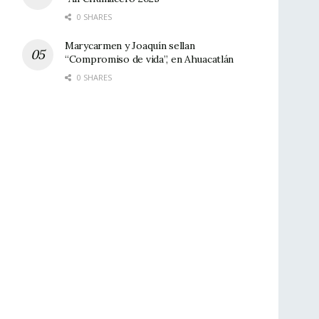
0 SHARES
Marycarmen y Joaquín sellan
“Compromiso de vida”, en Ahuacatlán
0 SHARES