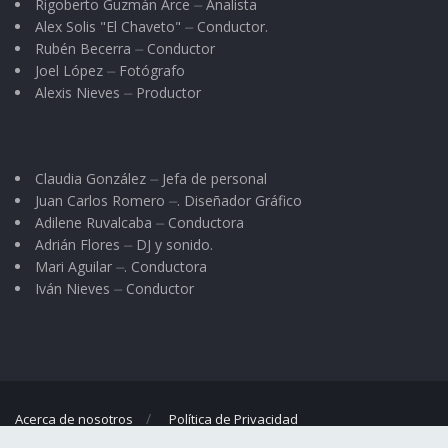
Rigoberto Guzmán Arce ⏤ Analista
Alex Solis "El Chaveto" ⏤ Conductor.
Rubén Becerra ⏤ Conductor
Joel López ⏤ Fotógrafo
Alexis Nieves ⏤ Productor
Claudia González ⏤ Jefa de personal
Juan Carlos Romero ⏤. Diseñador Gráfico
Adilene Ruvalcaba ⏤ Conductora
Adrián Flores ⏤ DJ y sonido.
Mari Aguilar ⏤. Conductora
Iván Nieves ⏤ Conductor
Acerca de nosotros
Política de Privacidad
© 2023
El Regional
- Portal de noticias propiedad de
Omar G. Nieves
.