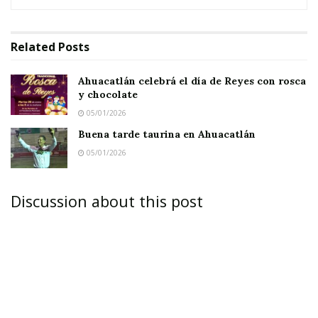
Related
Posts
Ahuacatlán celebrá el día de Reyes con rosca
y chocolate
05/01/2026
Buena tarde taurina en Ahuacatlán
05/01/2026
Regresábamos ayer de Guadalajara – ya muy
noche por cierto – cuando la conversación
Discussion about this post
derivó de pronto en la mala costumbre que
algunos tenemos – y digo tenemos porque a
veces también lo hacemos queriendo o sin
querer – de hablar mal de los demás.
Incluso el escuchar a alguien que habla mal de