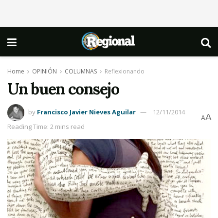
Home
OPINIÓN
COLUMNAS
Reflexionando
Un buen consejo
by
Francisco Javier Nieves Aguilar
12/11/2014
A
A
Reading Time: 2 mins read