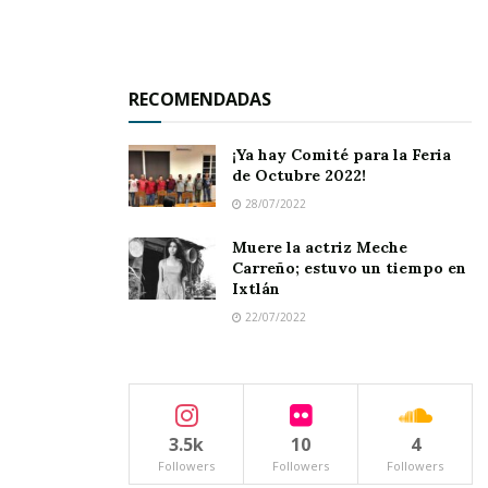
etapa
de su administración.
El mensaje está listo. Solo resta que llegue la
fecha y la hora señalada para que
Toño
RECOMENDADAS
Cambero comparezca ante su gente
, con el
¡Ya hay Comité para la Feria
compromiso y la claridad que lo caracterizan.
de Octubre 2022!
28/07/2022
Tags:
Informe de Gobierno
Muere la actriz Meche
Carreño; estuvo un tiempo en
Ixtlán
22/07/2022
3.5k
10
4
Followers
Followers
Followers