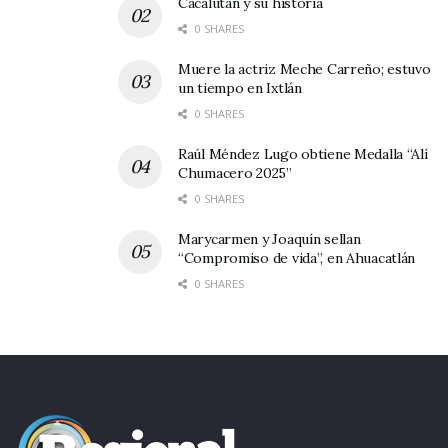
Cacalután y su historia
0 SHARES
Muere la actriz Meche Carreño; estuvo
un tiempo en Ixtlán
0 SHARES
Raúl Méndez Lugo obtiene Medalla “Alí
Chumacero 2025”
0 SHARES
Marycarmen y Joaquín sellan
“Compromiso de vida”, en Ahuacatlán
0 SHARES