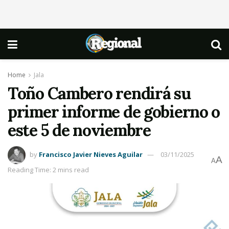
Home
Jala
Toño Cambero rendirá su
primer informe de gobierno o
este 5 de noviembre
by
Francisco Javier Nieves Aguilar
03/11/2025
A
A
Reading Time: 2 mins read