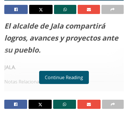
El alcalde de Jala compartirá
logros, avances y proyectos ante
su pueblo
.
JALA.
Continue Reading
Notas Relacionadas
Crónica de una noche con Gustavo Ayón
Compostelense hasta el último aplauso
Entre lágrimas y logros, Xóchitl Velasco rinde su
primer informe de gobierno