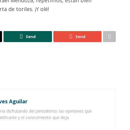
afael Mendoza, repetimos, están bien
a de toriles. ¡Y olé!
Send
Send
ves Aguilar
ia disfrutando del periodismo; las opiniones que
atificante y el conocimiento que deja.