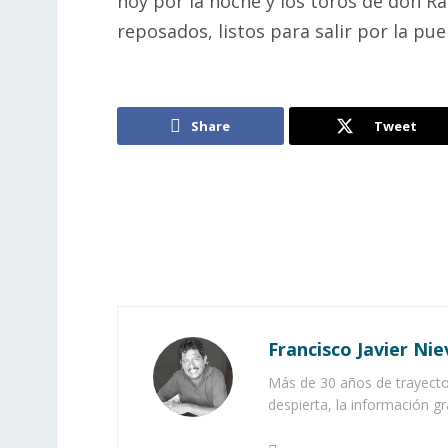
hoy por la noche y los toros de don R
reposados, listos para salir por la puert
Share
Tweet
Francisco Javier Nie
Más de 30 años de trayector
despierta, la información gr