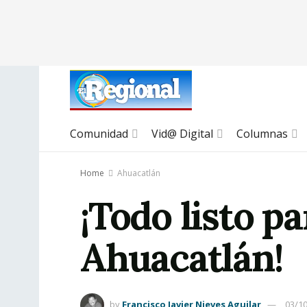
Comunidad
Vid@ Digital
Columnas
Home
Ahuacatlán
¡Todo listo p
Ahuacatlán!
by
Francisco Javier Nieves Aguilar
03/1