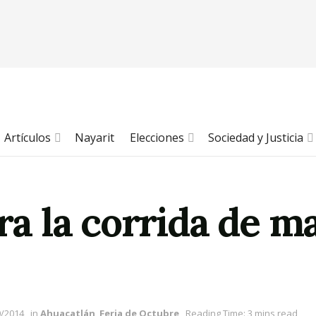
Artículos
Nayarit
Elecciones
Sociedad y Justicia
ara la corrida de 
0/2014
in
Ahuacatlán
,
Feria de Octubre
Reading Time: 3 mins read