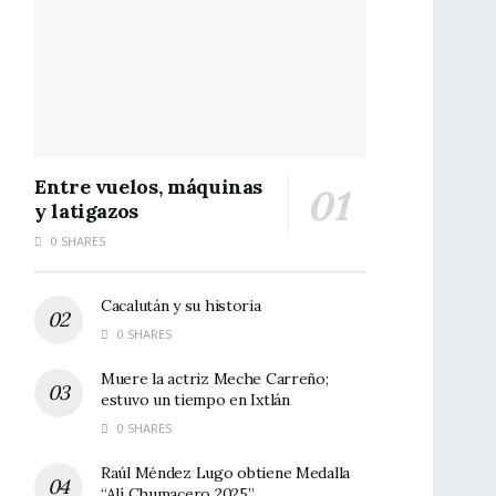
Entre vuelos, máquinas
y latigazos
0 SHARES
Cacalután y su historia
0 SHARES
Muere la actriz Meche Carreño;
estuvo un tiempo en Ixtlán
0 SHARES
Raúl Méndez Lugo obtiene Medalla
“Alí Chumacero 2025”