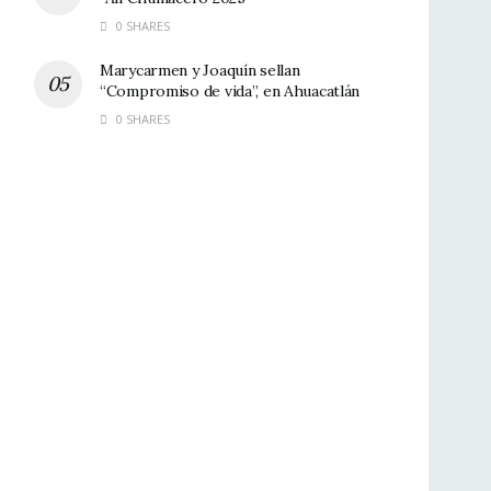
0 SHARES
Marycarmen y Joaquín sellan
“Compromiso de vida”, en Ahuacatlán
0 SHARES