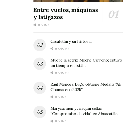
Entre vuelos, máquinas
y latigazos
0 SHARES
Cacalután y su historia
0 SHARES
Muere la actriz Meche Carreño; estuvo
un tiempo en Ixtlán
0 SHARES
Raúl Méndez Lugo obtiene Medalla “Alí
Chumacero 2025”
0 SHARES
Marycarmen y Joaquín sellan
“Compromiso de vida”, en Ahuacatlán
0 SHARES