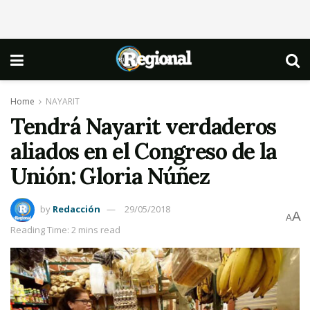
Home
NAYARIT
Tendrá Nayarit verdaderos
aliados en el Congreso de la
Unión: Gloria Núñez
by
Redacción
29/05/2018
A
A
Reading Time: 2 mins read