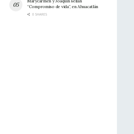
Marycarmen y Joaquín sellan
“Compromiso de vida”, en Ahuacatlán
0 SHARES