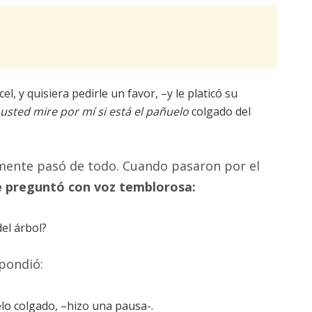
el, y quisiera pedirle un favor, –y le platicó su
usted mire por mí si está el pañuelo
colgado del
mente pasó de todo. Cuando pasaron por el
e preguntó con voz temblorosa:
del árbol?
spondió:
lo colgado, –hizo una pausa-.