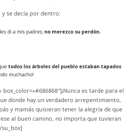
, y se decía por dentro:
les di a mis padres;
no merezco su perdón.
rque
todos los árboles del pueblo estaban tapados
ando muchacho!
» box_color=»#686868″]¡Nunca es tarde para el
rque donde hay un verdadero arrepentimiento,
ás y mamás quisieran tener la alegría de que
rese al buen camino, no importa que tuvieran
[/su_box]