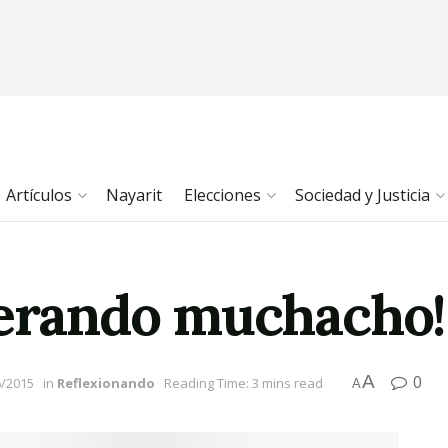
Artículos
Nayarit
Elecciones
Sociedad y Justicia
perando muchacho!
A
0
6/2015
in
Reflexionando
Reading Time: 3 mins read
A