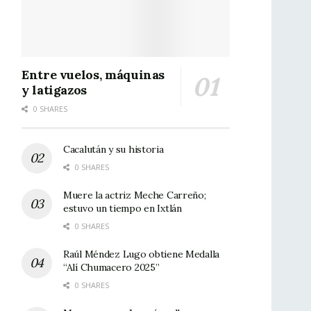
Entre vuelos, máquinas
y latigazos
0 SHARES
Cacalután y su historia
0 SHARES
Muere la actriz Meche Carreño;
estuvo un tiempo en Ixtlán
0 SHARES
Raúl Méndez Lugo obtiene Medalla
“Alí Chumacero 2025”
0 SHARES