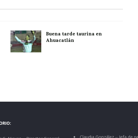
Buena tarde taurina en
Ahuacatlán
ORIO:
Claudia González ⏤ Jefa de p