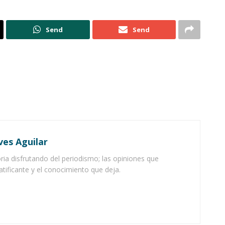
Send
Send
ves Aguilar
ia disfrutando del periodismo; las opiniones que
atificante y el conocimiento que deja.