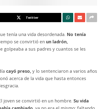
Twitter
ue tenía una vida desordenada.
No tenía
tiempo se convirtió en
un ladrón,
e golpeaba a sus padres y cuantos se les
día
cayó preso,
y lo sentenciaron a varios años
xionó acerca de la vida que hasta entonces
desgracia.
El joven se convirtió en un hombre.
Su vida
había cambiado
, ya no era el mismo; faltando