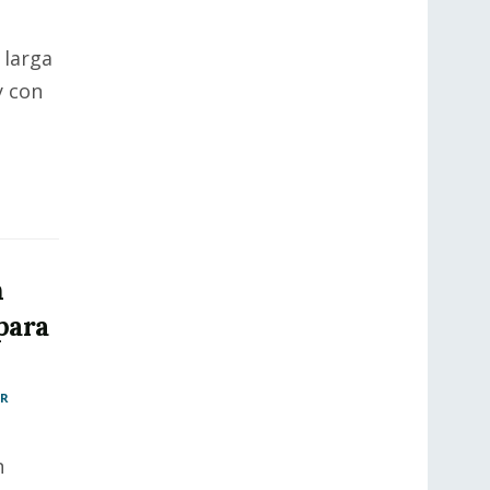
 larga
y con
l
n
para
AR
n