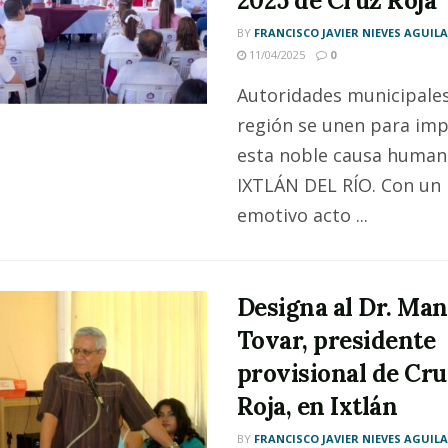
2025 de Cruz Roja
BY
FRANCISCO JAVIER NIEVES AGUIL
11/04/2025
0
Autoridades municipales
región se unen para imp
esta noble causa humani
IXTLÁN DEL RÍO. Con un
emotivo acto ...
Designa al Dr. Man
Tovar, presidente
provisional de Cru
Roja, en Ixtlán
BY
FRANCISCO JAVIER NIEVES AGUIL