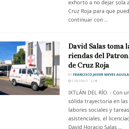
exhorto a no dejar sola a
Cruz Roja para que pue
continuar con ...
David Salas toma l
riendas del Patron
de Cruz Roja
BY
FRANCISCO JAVIER NIEVES AGUIL
11/07/2017
0
IXTLÁN DEL RÍO. - Con u
sólida trayectoria en las
labores sociales y tarea
asistenciales, el licencia
David Horacio Salas ...