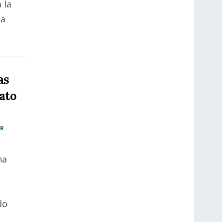
 la
da
as
ato
AR
na
s
do