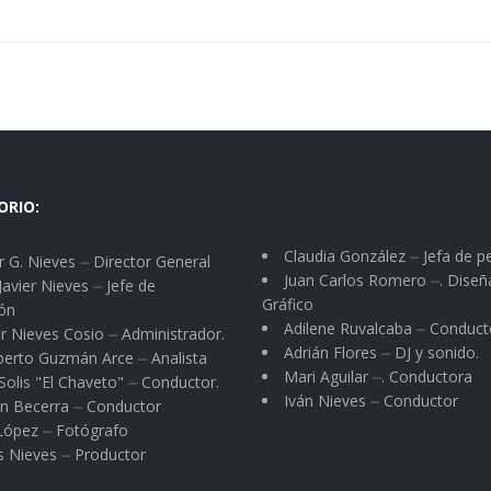
ORIO:
Claudia González ⏤ Jefa de p
 G. Nieves ⏤ Director General
Juan Carlos Romero ⏤. Diseñ
Javier Nieves ⏤ Jefe de
Gráfico
ón
Adilene Ruvalcaba ⏤ Conduct
r Nieves Cosio ⏤ Administrador.
Adrián Flores ⏤ DJ y sonido.
berto Guzmán Arce ⏤ Analista
Mari Aguilar ⏤. Conductora
Solis "El Chaveto" ⏤ Conductor.
Iván Nieves ⏤ Conductor
n Becerra ⏤ Conductor
 López ⏤ Fotógrafo
s Nieves ⏤ Productor