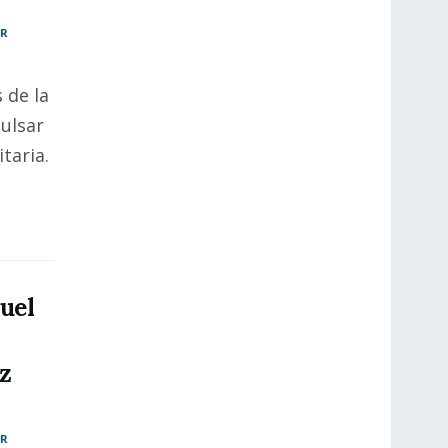
AR
 de la
ulsar
taria.
uel
z
AR