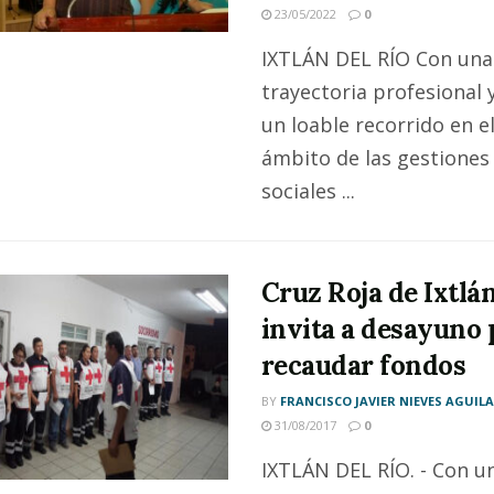
23/05/2022
0
IXTLÁN DEL RÍO Con una
trayectoria profesional 
un loable recorrido en e
ámbito de las gestiones
sociales ...
Cruz Roja de Ixtlá
invita a desayuno 
recaudar fondos
BY
FRANCISCO JAVIER NIEVES AGUIL
31/08/2017
0
IXTLÁN DEL RÍO. - Con u