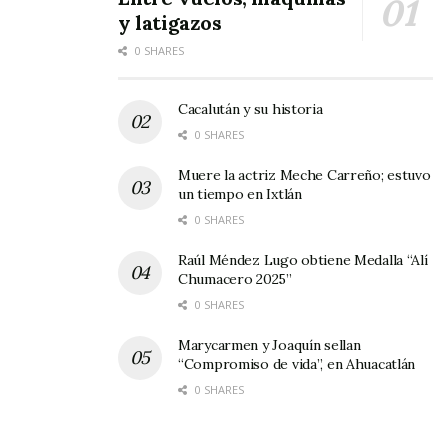
y latigazos
0 SHARES
Cacalután y su historia
0 SHARES
Muere la actriz Meche Carreño; estuvo
un tiempo en Ixtlán
0 SHARES
Raúl Méndez Lugo obtiene Medalla “Alí
Chumacero 2025”
0 SHARES
Marycarmen y Joaquín sellan
“Compromiso de vida”, en Ahuacatlán
0 SHARES