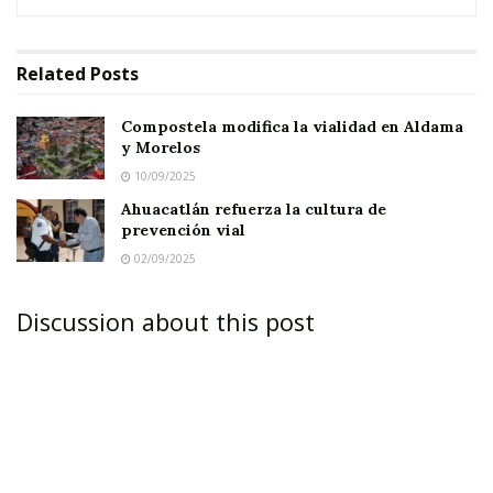
Allende y Aldama–.
La circulación vial de la Allende –donde funciona
Related
Posts
la Papelería Fausto– es ahora de oriente a
poniente y no de poniente a oriente como se
Compostela modifica la vialidad en Aldama
y Morelos
tenía acostumbrado; es decir, ahora el sentido
10/09/2025
es a la inversa; en tanto que el tramo de la calle
Ahuacatlán refuerza la cultura de
20 de noviembre entre Allende y Aldama es de
prevención vial
doble sentido.
02/09/2025
Discussion about this post