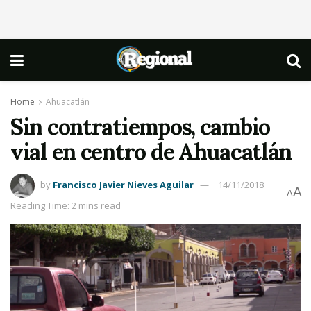
Home
Ahuacatlán
Sin contratiempos, cambio
vial en centro de Ahuacatlán
by
Francisco Javier Nieves Aguilar
14/11/2018
A
A
Reading Time: 2 mins read