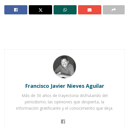
de la Cultura J. Isabel Chávez, informó que en
este encuentro participará la Compañía de
Danza Experimental que dirige el profesor Luis
Soto, proveniente de Colombia, así como un
Ballet Contemporáneo de la República
Dominicana dirigido por la maestra Katherine
Félix.
Notas Relacionadas
Bailarines de Xomul-Xali llevan el folclore en la
Francisco Javier Nieves Aguilar
sangre
Más de 30 años de trayectoria disfrutando del
Cultura y folclor internacional atrae a cientos de
periodismo; las opiniones que despierta, la
ahuacatlenses
información gratificante y el conocimiento que deja.
Comentó que existe la posibilidad de que