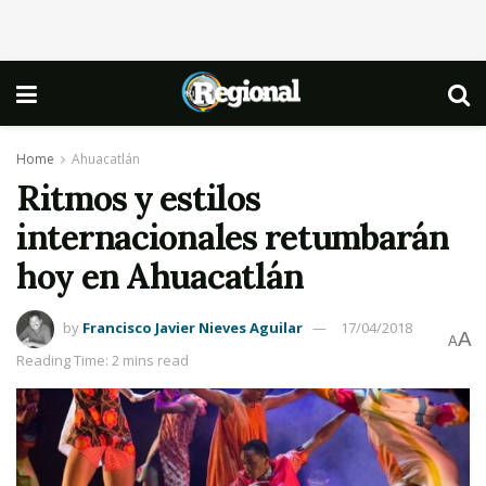
Home
Ahuacatlán
Ritmos y estilos
internacionales retumbarán
hoy en Ahuacatlán
by
Francisco Javier Nieves Aguilar
17/04/2018
A
A
Reading Time: 2 mins read