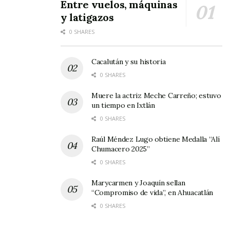
Entre vuelos, máquinas
y latigazos
0 SHARES
Cacalután y su historia
0 SHARES
Muere la actriz Meche Carreño; estuvo
un tiempo en Ixtlán
0 SHARES
Raúl Méndez Lugo obtiene Medalla “Alí
Chumacero 2025”
0 SHARES
Marycarmen y Joaquín sellan
“Compromiso de vida”, en Ahuacatlán
0 SHARES