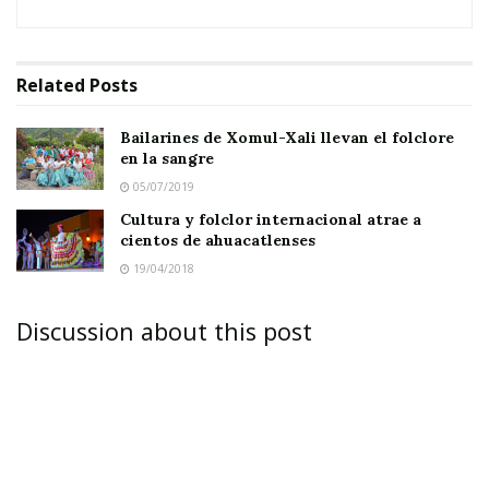
participe también una agrupación de Perú,
aunque esto último no está confirmado; sin
embargo ya está contemplada la participación
Related
Posts
del Ballet “Tierra Mestiza” de Angamacutiro,
Bailarines de Xomul-Xali llevan el folclore
Michoacán, dirigido por Octavio Torres.
en la sangre
05/07/2019
Cultura y folclor internacional atrae a
cientos de ahuacatlenses
19/04/2018
Discussion about this post