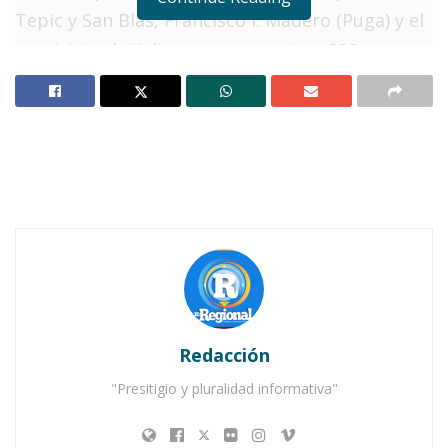
Tepic y San Blas, Francisco I. Madero (Puga) y el
municipio de Xalisco, se concentran 229
personas desaparecidas, de las cuales a la fecha
se han encontrado con vida a 32, y 11 más sin
vida.
Lo anterior se dio en el marco de una reunión
de trabajo con miembros de la Comisión
Interinstitucional de Desaparición de Personas y
Desaparición Forzada, donde estuvieron
presentes autoridades federales, estatales, así
como padres y madres de familia integrantes
Redacción
del “Colectivo Familias Unidas por Nayarit”.
"Presitigio y pluralidad informativa"
Notas Relacionadas