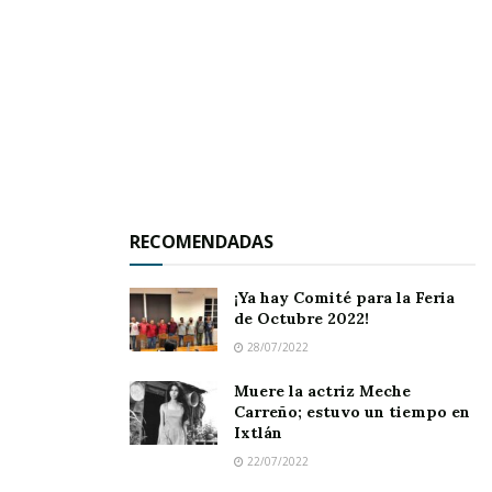
la reunión que los llevan a confiar en la pronta
localización de sus familiares; así como justicia
para las víctimas de desaparición y desaparición
forzada.
RECOMENDADAS
¡Ya hay Comité para la Feria
de Octubre 2022!
28/07/2022
Muere la actriz Meche
Carreño; estuvo un tiempo en
Ixtlán
22/07/2022