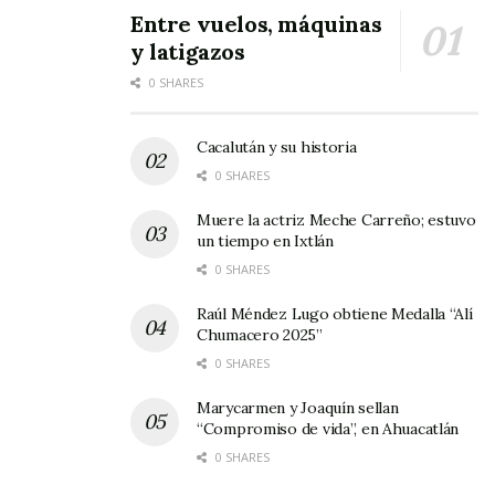
Entre vuelos, máquinas
y latigazos
0 SHARES
Cacalután y su historia
0 SHARES
Muere la actriz Meche Carreño; estuvo
un tiempo en Ixtlán
0 SHARES
Raúl Méndez Lugo obtiene Medalla “Alí
Chumacero 2025”
0 SHARES
Marycarmen y Joaquín sellan
“Compromiso de vida”, en Ahuacatlán
0 SHARES