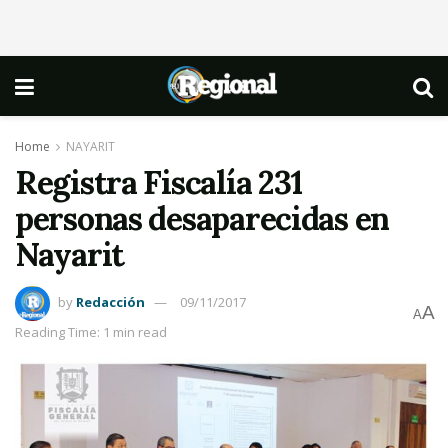
Home
NAYARIT
Registra Fiscalía 231
personas desaparecidas en
Nayarit
by
Redacción
09/11/2017
A
A
Reading Time: 1 min read