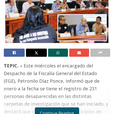
TEPIC. –
Este miércoles el encargado del
Despacho de la Fiscalía General del Estado
(FGE), Petronilo Díaz Ponce, informó que de
enero a la fecha se tiene el registro de 231
personas desaparecidas en las distintas
carpetas de investigación que se han iniciado, y
destacó que solamente en los municipios de
Continue Reading