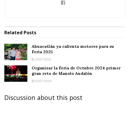
El cartel para esa fecha aún no se ha
confirmado, pero se habla de
un matador de
renombre y un novillero
, aunque el
atractivo
Related
Posts
principal
sería pues la actuación de
Los
Recortadores
para dar un espectáculo lleno de
Ahuacatlán ya calienta motores para su
Feria 2025
valor, pasión y adrenalina con sus
25/07/2025
impresionantes
recortes, saltos y acrobacias
Organizar la Feria de Octubre 2024 primer
sobre el toro.
gran reto de Manolo Andalón
05/07/2024
Discussion about this post
El toreo a cuerpo limpio es una actividad en
auge no solo en España sino también en
México
donde se han realizado algunas