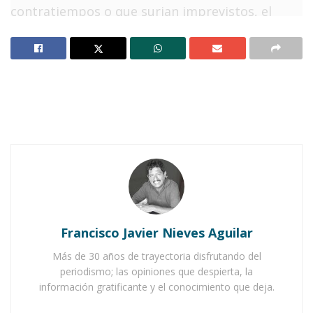
contratiempos o que surjan imprevistos, el
Comité de la Feria presidido por el profesor
José Rodríguez Bernal, prevé ofrecer por
primera vez en esta plaza un
novedoso
espectáculo con la actuación de los
Recortadores de España.
Notas Relacionadas
Ahuacatlán ya calienta motores para su Feria 2025
Organizar la Feria de Octubre 2024 primer gran reto
de Manolo Andalón
Francisco Javier Nieves Aguilar
Más de 30 años de trayectoria disfrutando del
La fecha tentativa sería el
domingo 25 de
periodismo; las opiniones que despierta, la
septiembre
; es decir,
un día después del
información gratificante y el conocimiento que deja.
rompimiento de la feria.