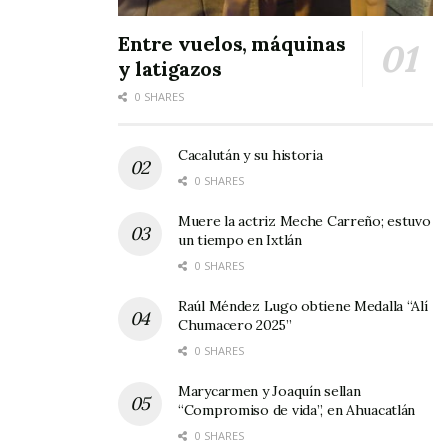
Entre vuelos, máquinas
y latigazos
0 SHARES
Cacalután y su historia
0 SHARES
Muere la actriz Meche Carreño; estuvo
un tiempo en Ixtlán
0 SHARES
Raúl Méndez Lugo obtiene Medalla “Alí
Chumacero 2025”
0 SHARES
Marycarmen y Joaquín sellan
“Compromiso de vida”, en Ahuacatlán
0 SHARES