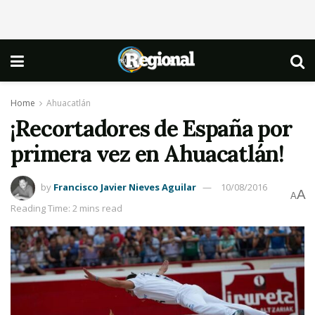
Home
Ahuacatlán
¡Recortadores de España por
primera vez en Ahuacatlán!
by
Francisco Javier Nieves Aguilar
10/08/2016
A
A
Reading Time: 2 mins read