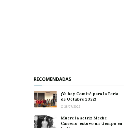
Cambero también hizo extensivo el
reconocimiento a todos los que trabajaron tras
bambalinas: desde quienes
confeccionaron los
trajes
, hasta quienes montaron la escenografía
y se aseguraron de contar con
sonido e
iluminación profesional
, elementos que
elevaron la calidad del evento a niveles
sobresalientes.
RECOMENDADAS
¡Ya hay Comité para la Feria
de Octubre 2022!
28/07/2022
Muere la actriz Meche
Carreño; estuvo un tiempo en