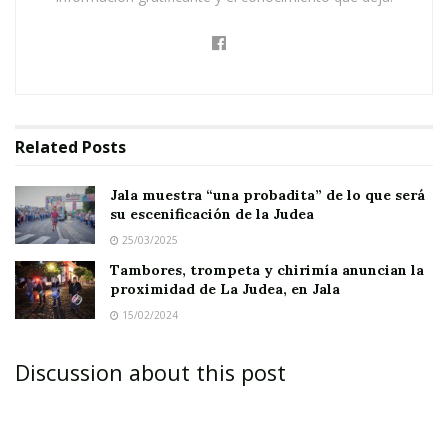
Nayarit.
El alcalde destacó especialmente la labor de
los
directores Samuel Magallanes y Francisco
Ramos
, quienes guiaron con maestría al elenco
Related
Posts
y coordinaron los múltiples elementos que
dieron realismo y emotividad a cada escena.
Jala muestra “una probadita” de lo que será
su escenificación de la Judea
25/03/2025
Tambores, trompeta y chirimía anuncian la
proximidad de La Judea, en Jala
Más de 150 actores
formaron parte del elenco,
15/02/2024
dando vida a los personajes de la
Pasión de
Cristo
, culminando en una impactante
Discussion about this post
escenificación de la
crucifixión
, realizada el
pasado
Viernes Santo
.