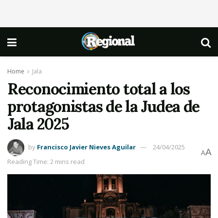
Home
Jala
Reconocimiento total a los
protagonistas de la Judea de
Jala 2025
by
Francisco Javier Nieves Aguilar
24/04/2025
A
A
Reading Time: 2 mins read