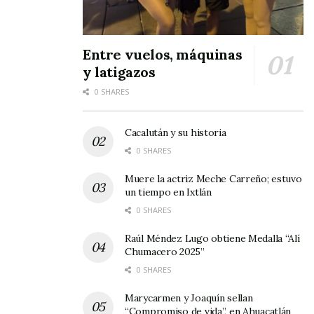
Tags:
Judea de Jala
Entre vuelos, máquinas
y latigazos
0 SHARES
Cacalután y su historia
0 SHARES
Muere la actriz Meche Carreño; estuvo
un tiempo en Ixtlán
0 SHARES
Raúl Méndez Lugo obtiene Medalla “Alí
Chumacero 2025”
0 SHARES
Marycarmen y Joaquín sellan
“Compromiso de vida”, en Ahuacatlán