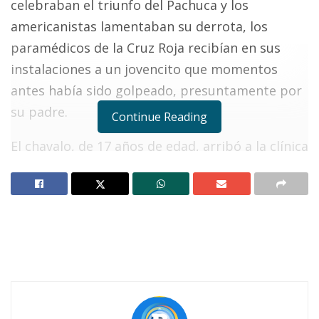
celebraban el triunfo del Pachuca y los
americanistas lamentaban su derrota, los
paramédicos de la Cruz Roja recibían en sus
instalaciones a un jovencito que momentos
antes había sido golpeado, presuntamente por
su padre.
Continue Reading
El chavalo, de 17 años de edad, arribó a la clínica
al filo de las nueve de la noche. Llegó a bordo de
un taxi quejándose lastimosamente para luego
pedir ser atendido.
Notas Relacionadas
Ahuacatlán celebrá el día de Reyes con rosca y
chocolate