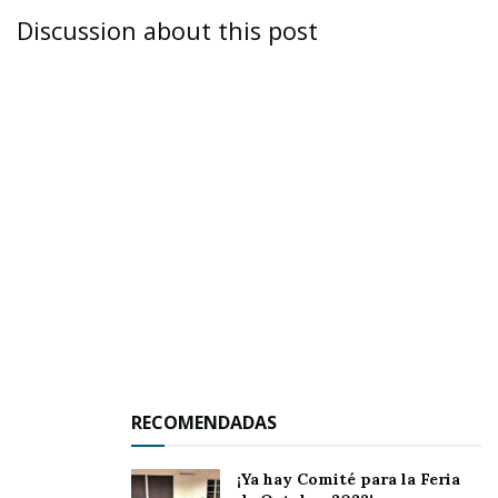
Discussion about this post
pudo regresar a su domicilio.
RECOMENDADAS
¡Ya hay Comité para la Feria