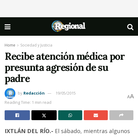
Home
Sociedad y Justicia
Recibe atención médica por
presunta agresión de su
padre
by
Redacción
19/05/2015
A
A
Reading Time: 1 min read
IXTLÁN DEL RÍO.-
El sábado, mientras algunos