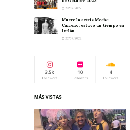
de Octubre 2022!
28/07/2022
Muere la actriz Meche
Carreño; estuvo un tiempo en
Ixtlán
22/07/2022
3.5k
10
4
Followers
Followers
Followers
MÁS VISTAS