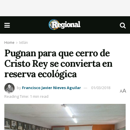
Home
Ixtlán
Pugnan para que cerro de
Cristo Rey se convierta en
reserva ecológica
by
Francisco Javier Nieves Aguilar
01/03/2018
A
A
Reading Time: 1 min read