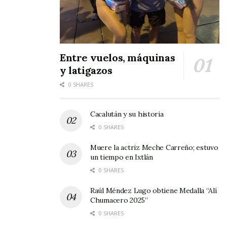
Entre vuelos, máquinas
y latigazos
0 SHARES
Cacalután y su historia
0 SHARES
Muere la actriz Meche Carreño; estuvo
un tiempo en Ixtlán
0 SHARES
Raúl Méndez Lugo obtiene Medalla “Alí
Chumacero 2025”
0 SHARES