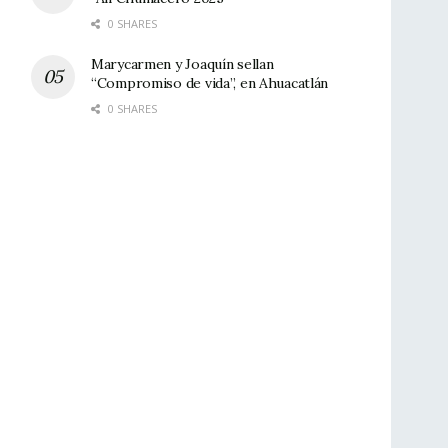
0 SHARES
Marycarmen y Joaquín sellan
“Compromiso de vida”, en Ahuacatlán
0 SHARES