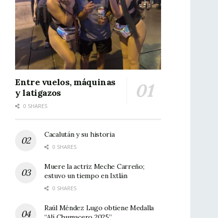
Entre vuelos, máquinas
y latigazos
0 SHARES
Cacalután y su historia
0 SHARES
Muere la actriz Meche Carreño;
estuvo un tiempo en Ixtlán
0 SHARES
Raúl Méndez Lugo obtiene Medalla
“Alí Chumacero 2025”