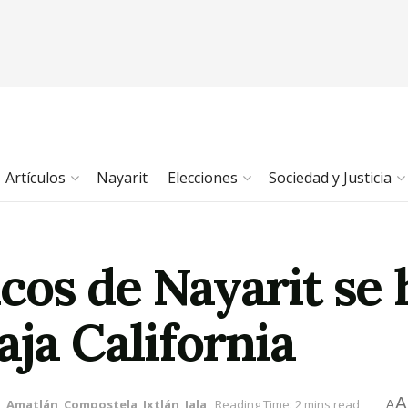
Artículos
Nayarit
Elecciones
Sociedad y Justicia
cos de Nayarit se
aja California
A
n
,
Amatlán
,
Compostela
,
Ixtlán
,
Jala
Reading Time: 2 mins read
A