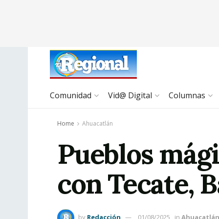
Comunidad
Vid@ Digital
Columnas
Home
Ahuacatlán
Pueblos mági
con Tecate, B
by
Redacción
01/08/2025
in
Ahuacatlá