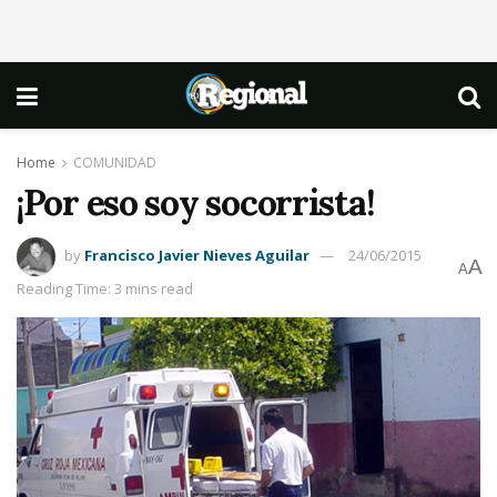
Home
COMUNIDAD
¡Por eso soy socorrista!
by
Francisco Javier Nieves Aguilar
24/06/2015
A
A
Reading Time: 3 mins read