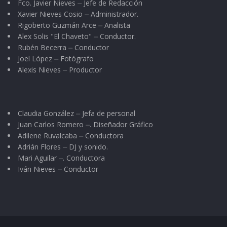
pagan”, cuando no es así. Y por necesidades de
Fco. Javier Nieves ⏤ Jefe de Redacción
Xavier Nieves Cosio ⏤ Administrador.
servicio tienen que trabajar a veces más
Rigoberto Guzmán Arce ⏤ Analista
tiempo; y cuando la sociedad descansa o se
Alex Solis "El Chaveto" ⏤ Conductor.
divierte, ellos lo dejan todo por acudir al
Rubén Becerra ⏤ Conductor
Joel López ⏤ Fotógrafo
llamado.
Alexis Nieves ⏤ Productor
También son constantes sus encuentros con
drogadictos, con dementes, borrachos y uno
Claudia González ⏤ Jefa de personal
que otro influyente. Todos ellos prepotentes y
Juan Carlos Romero ⏤. Diseñador Gráfico
agresivos; pero la voluntad de servir los hace
Adilene Ruvalcaba ⏤ Conductora
soportar todo eso, aunque la sociedad muchas
Adrián Flores ⏤ DJ y sonido.
Mari Aguilar ⏤. Conductora
veces no se los reconozca.
Iván Nieves ⏤ Conductor
¿Cuántos se acordarán hoy de ellos?…. Nosotros
sí; por eso va un reconocimiento sincero a
quienes realizan estas labores desde algún