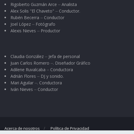
pobres, a chikos y grandes para ke todos
Rigoberto Guzmán Arce ⏤ Analista
Alex Solis "El Chaveto" ⏤ Conductor.
hablen y eskriban igual.
Rubén Becerra ⏤ Conductor
Joel López ⏤ Fotógrafo
También por el mismo motibo, la hache, kuya
Alexis Nieves ⏤ Productor
presensia es fantasma en nuestra lengua,
kedará suprimida por kompleto; así ablaremos
de abichuelas o alkool. Se akabarán esas
Claudia González ⏤ Jefa de personal
komplikadas y umiyantes distinsiones entre
Juan Carlos Romero ⏤. Diseñador Gráfico
Adilene Ruvalcaba ⏤ Conductora
echo y hecho, y no tendremos ke rompernos la
Adrián Flores ⏤ DJ y sonido.
kabesa pensando kómo se eskribe “Sanaoria”…
Mari Aguilar ⏤. Conductora
Así no abrá ke desperdisiar más oras de estudio
Iván Nieves ⏤ Conductor
en semejante kuestión ke nos tenía artos.
Para mayor konsistensia, todo sonido de “Erre”
se eskribirá kon doble “R”: “El rrufián de
Acerca de nosotros
Política de Privacidad
Rroberto me rregaló una rradio”. Así mismo