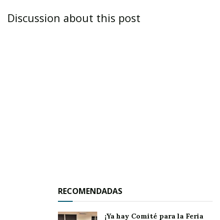
Discussion about this post
IXTLÁN DEL RÍO.-
“Seré un regidor diferente
porque tenemos un compromiso con Ixtlán,
tenemos un compromiso con la transparencia,
tenemos un compromiso con todos porque
RECOMENDADAS
queremos hacer las cosas bien hechas desde el
punto de vista de la honestidad y la
¡Ya hay Comité para la Feria