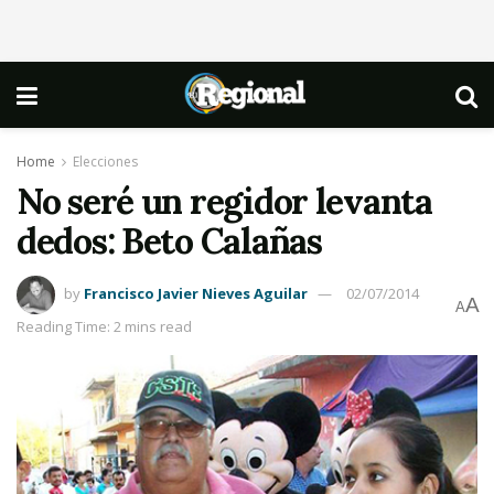
Home
Elecciones
No seré un regidor levanta
dedos: Beto Calañas
by
Francisco Javier Nieves Aguilar
02/07/2014
A
A
Reading Time: 2 mins read