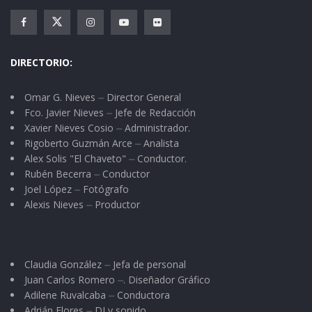
creerse dueño de ellos”.
Parra Díaz tiene a su favor el cúmulo de obras
sociales promovidas a título personal y a través
DIRECTORIO:
de instituciones y clubes de servicio, como es el
Omar G. Nieves ⏤ Director General
caso de algunos clubes de ixtlenses en Estados
Fco. Javier Nieves ⏤ Jefe de Redacción
Unidos, los cuales por su conducto han
Xavier Nieves Cosio ⏤ Administrador.
entregado infinidad de apoyos a grupos
Rigoberto Guzmán Arce ⏤ Analista
Alex Solis "El Chaveto" ⏤ Conductor.
vulnerables, contándose entre ellos a los
Rubén Becerra ⏤ Conductor
discapacitados, a las personas de la tercera
Joel López ⏤ Fotógrafo
Alexis Nieves ⏤ Productor
edad, a los alumnos de educación especial, a
cruz roja y otras instituciones de beneficencia.
De hecho, Beto Calañas se propone convertirse
Claudia González ⏤ Jefa de personal
Juan Carlos Romero ⏤. Diseñador Gráfico
en intermediario para trabajar estrechamente
Adilene Ruvalcaba ⏤ Conductora
con sus coterráneos radicados en Estados
Adrián Flores ⏤ DJ y sonido.