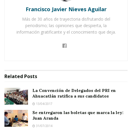
Francisco Javier Nieves Aguilar
La Convención de Delegados del PRI en Ahuacatlán
ratifica a sus candidatos
Más de 30 años de trayectoria disfrutando del
periodismo; las opiniones que despierta, la
Se entregaron las boletas que marca la ley: Juan
información gratificante y el conocimiento que deja.
Aranda
Related
Posts
La Convención de Delegados del PRI en
Ahuacatlán ratifica a sus candidatos
13/04/2017
Se entregaron las boletas que marca la ley:
Juan Aranda
31/07/2014